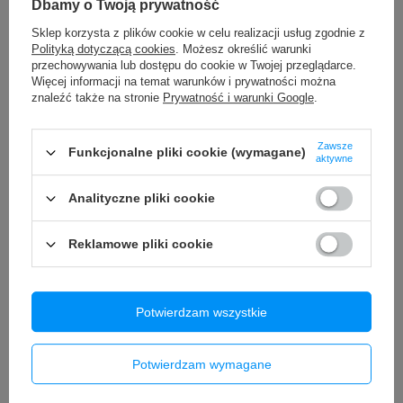
Dbamy o Twoją prywatność
Sklep korzysta z plików cookie w celu realizacji usług zgodnie z
Wyświetlacz LCD + ekran
Termopad HONEYWELL PTM7950
dotykowy Realme C55 RMX3710
80 x 80 mm + zestaw narzędzi do
Polityką dotyczącą cookies
. Możesz określić warunki
czarny
montażu
przechowywania lub dostępu do cookie w Twojej przeglądarce.
Więcej informacji na temat warunków i prywatności można
59,90 zł
84,99 zł
/
szt.
/
szt.
znaleźć także na stronie
Prywatność i warunki Google
.
Zawsze
Funkcjonalne pliki cookie (wymagane)
aktywne
Analityczne pliki cookie
Reklamowe pliki cookie
Klawiatura do laptopa MSI KATANA
GF76 GF66 Pulse GL66 GL76 MS-
1582 MS-1583 MS-17L1 MS-17H3
US LED Red
Bateria Akumulator do iPhone 15
Potwierdzam wszystkie
Pro Max Zwiększona pojemność
74,90 zł
4770mAh REPART
/
szt.
79,90 zł
Potwierdzam wymagane
/
szt.