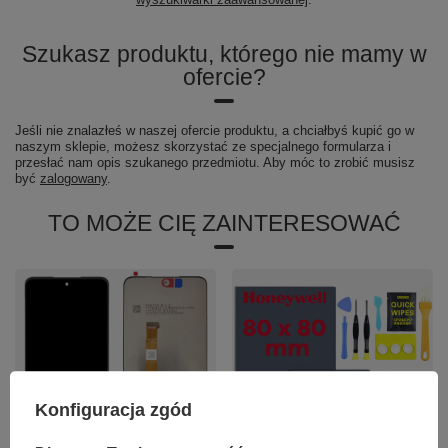
Szukasz produktu, którego nie mamy w
ofercie?
Jeśli nie znalazłeś w naszej ofercie produktu, a chciałbyś kupić go w
naszym sklepie, możesz skorzystać ze specjalnego formularza i
przesłać nam opis szukanego przedmiotu. Aby móc to zrobić musisz
być
zalogowany
.
TO MOŻE CIĘ ZAINTERESOWAĆ
Konfiguracja zgód