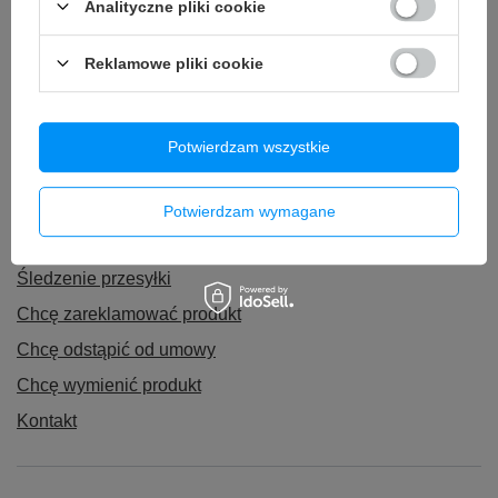
Analityczne pliki cookie
odciskami palców
24,99 zł
/
szt.
Reklamowe pliki cookie
Potwierdzam wszystkie
Zamówienia
Potwierdzam wymagane
Status zamówienia
Śledzenie przesyłki
Chcę zareklamować produkt
Chcę odstąpić od umowy
Chcę wymienić produkt
Kontakt