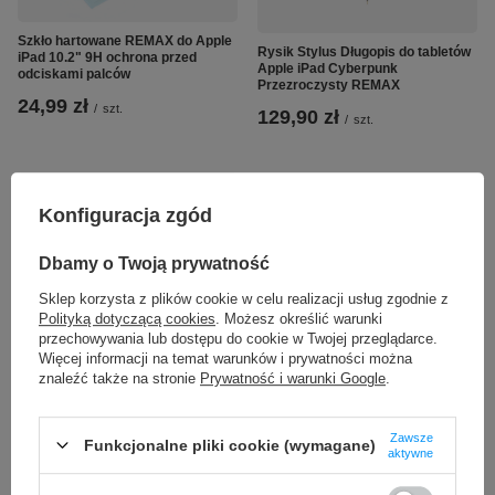
Szkło hartowane REMAX do Apple
Rysik Stylus Długopis do tabletów
iPad 10.2" 9H ochrona przed
Apple iPad Cyberpunk
odciskami palców
Przezroczysty REMAX
24,99 zł
/
szt.
129,90 zł
/
szt.
Konfiguracja zgód
Dbamy o Twoją prywatność
Sklep korzysta z plików cookie w celu realizacji usług zgodnie z
Polityką dotyczącą cookies
. Możesz określić warunki
przechowywania lub dostępu do cookie w Twojej przeglądarce.
Więcej informacji na temat warunków i prywatności można
znaleźć także na stronie
Prywatność i warunki Google
.
Zawsze
CHWILOWO NIEDOSTĘPNY
Funkcjonalne pliki cookie (wymagane)
aktywne
Szkło hartowane REMAX Apple
iPad Pro 11" 9H ochrona przed