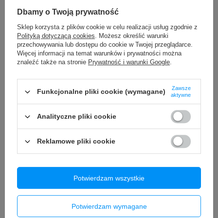
Akumulator Bateria do
Akumulator Bateria do
elektronarzędzi WORX WA3553
elektronarzędzi WORX WA3553
Dbamy o Twoją prywatność
20V 6Ah 80Wh
20V 4Ah 80Wh
Sklep korzysta z plików cookie w celu realizacji usług zgodnie z
159,90 zł
149,90 zł
/
szt.
/
szt.
Polityką dotyczącą cookies
. Możesz określić warunki
przechowywania lub dostępu do cookie w Twojej przeglądarce.
Więcej informacji na temat warunków i prywatności można
znaleźć także na stronie
Prywatność i warunki Google
.
Zawsze
Zamówienia
Funkcjonalne pliki cookie (wymagane)
aktywne
Status zamówienia
Analityczne pliki cookie
Śledzenie przesyłki
Reklamowe pliki cookie
Chcę zareklamować produkt
Chcę odstąpić od umowy
Chcę wymienić produkt
Potwierdzam wszystkie
Kontakt
Potwierdzam wymagane