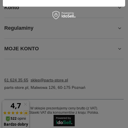
Konto
Regulaminy
MOJE KONTO
61 624 35 65
sklep@parts-store.pl
parts-store.pl
,
Malwowa 126
,
60-175
Poznań
W sklepie prezentujemy ceny brutto (z VAT).
Stawki VAT dla konsumentów z kraju:
Polska
.