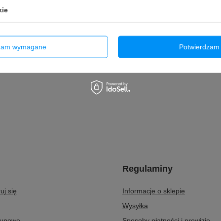
kie
dzam wymagane
Potwierdzam 
Regulaminy
uj się
Informacje o sklepie
Wysyłka
kupowe
Sposoby płatności i prowizje