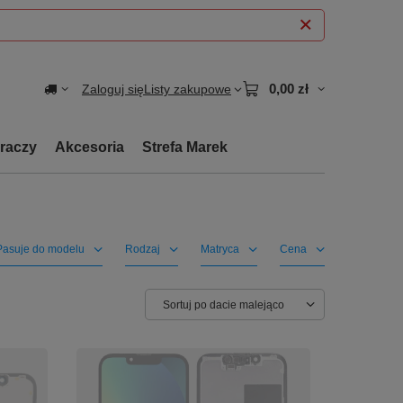
0,00 zł
Zaloguj się
Listy zakupowe
graczy
Akcesoria
Strefa Marek
Pasuje do modelu
Rodzaj
Matryca
Cena
Zmień sortowanie
Sortuj po dacie malejąco