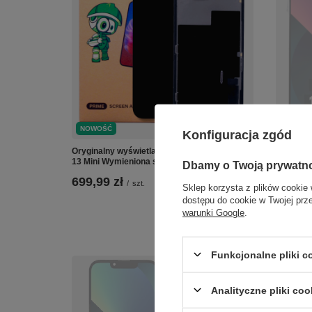
CHWIL
NOWOŚĆ
Konfiguracja zgód
Oryginalny wyświetlacz LCD do Apple iPhone
Oryginal
13 Mini Wymieniona szybka BEZ IC
Mini Wym
Dbamy o Twoją prywatn
699,99 zł
599,00
/
szt.
Sklep korzysta z plików cookie 
dostępu do cookie w Twojej prz
warunki Google
.
Funkcjonalne pliki 
Analityczne pliki coo