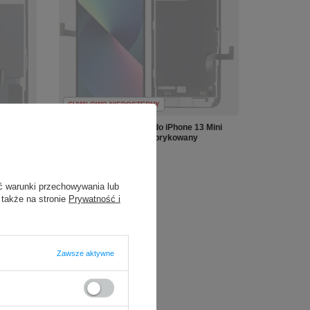
CHWILOWO NIEDOSTĘPNY
Oryginalny wyświetlacz do iPhone 13 Mini
Wymieniona Szyba Refabrykowany
499,90 zł
Incell
/
szt.
ć warunki przechowywania lub
 także na stronie
Prywatność i
Zawsze aktywne