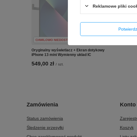
Reklamowe pliki coo
Potwier
CHWILOWO NIEDOSTĘPNY
Oryginalny wyświetlacz + Ekran dotykowy
iPhone 13 mini Wymienny układ IC
549,00 zł
/
szt.
Zamówienia
Konto
Status zamówienia
Zarejestr
Śledzenie przesyłki
Koszyk
Chcę zareklamować produkt
Listy za