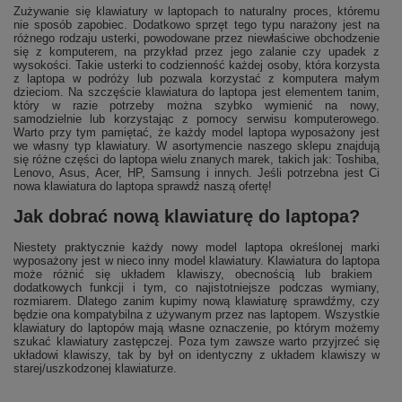
Zużywanie się klawiatury w laptopach to naturalny proces, któremu
nie sposób zapobiec. Dodatkowo sprzęt tego typu narażony jest na
różnego rodzaju usterki, powodowane przez niewłaściwe obchodzenie
się z komputerem, na przykład przez jego zalanie czy upadek z
wysokości. Takie usterki to codzienność każdej osoby, która korzysta
z laptopa w podróży lub pozwala korzystać z komputera małym
dzieciom. Na szczęście klawiatura do laptopa jest elementem tanim,
który w razie potrzeby można szybko wymienić na nowy,
samodzielnie lub korzystając z pomocy serwisu komputerowego.
Warto przy tym pamiętać, że każdy model laptopa wyposażony jest
we własny typ klawiatury. W asortymencie naszego sklepu znajdują
się różne części do laptopa wielu znanych marek, takich jak: Toshiba,
Lenovo, Asus, Acer, HP, Samsung i innych. Jeśli potrzebna jest Ci
nowa
klawiatura do laptopa
sprawdź naszą ofertę!
Jak dobrać nową klawiaturę do laptopa?
Niestety praktycznie każdy nowy model laptopa określonej marki
wyposażony jest w nieco inny model klawiatury.
Klawiatura do laptopa
może różnić się układem klawiszy, obecnością lub brakiem
dodatkowych funkcji i tym, co najistotniejsze podczas wymiany,
rozmiarem. Dlatego zanim kupimy nową klawiaturę sprawdźmy, czy
będzie ona kompatybilna z używanym przez nas laptopem. Wszystkie
klawiatury do laptopów mają własne oznaczenie, po którym możemy
szukać klawiatury zastępczej. Poza tym zawsze warto przyjrzeć się
układowi klawiszy, tak by był on identyczny z układem klawiszy w
starej/uszkodzonej klawiaturze.