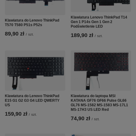
Klawiatura Lenovo ThinkPad T14
Klawiatura do Lenovo ThinkPad
Gen 1 P14s Gen 1 Gen 2
T570 T580 P51s P52s
Podświetlenie LED
89,90 zł
189,90 zł
/
szt.
/
szt.
Klawiatura do Lenovo ThinkPad
Klawiatura do laptopa MSI
E15 G1 G2 G3 G4 LED QWERTY
KATANA GF76 GF66 Pulse GL66
US
GL76 MS-1582 MS-1583 MS-17L1
MS-17H3 US LED Red
159,90 zł
/
szt.
74,90 zł
/
szt.