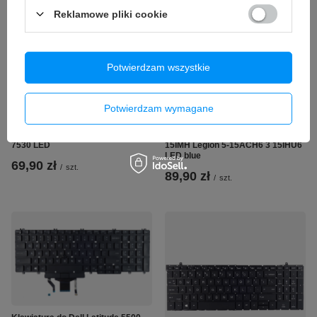
Reklamowe pliki cookie
Potwierdzam wszystkie
Potwierdzam wymagane
Klawiatura do Dell Latitude 5420
Klawiatura do Lenovo Gaming 3
5421 5430 5431 7420 7430 7520
15ARH 15IMH Legion 5 Pro 15ARH
7530 LED
15IMH Legion 5-15ACH6 3 15IHU6
LED blue
69,90 zł
/
szt.
89,90 zł
/
szt.