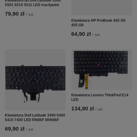
Klawiatura do Dell Latitude 5500
5501 5510 5511 LED trackpoint
79,90 zł
/
szt.
Klawiatura HP ProBook 450 G9
455 G9
64,90 zł
/
szt.
Klawiatura Lenovo ThinkPad E14
LED
134,90 zł
/
szt.
Klawiatura Dell Latitude 3400 5400
5410 7400 LED RN86F 0RN86F
69,90 zł
/
szt.