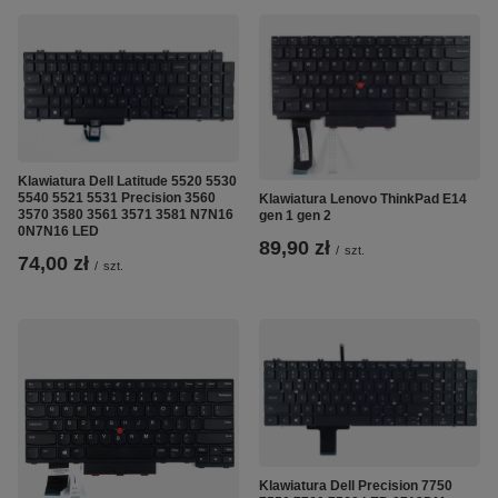
Klawiatura Dell Latitude 5520 5530
5540 5521 5531 Precision 3560
Klawiatura Lenovo ThinkPad E14
3570 3580 3561 3571 3581 N7N16
gen 1 gen 2
0N7N16 LED
89,90 zł
/
szt.
74,00 zł
/
szt.
Klawiatura Dell Precision 7750