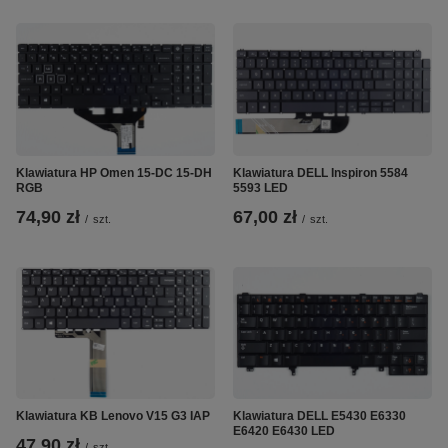
Klawiatura HP Omen 15-DC 15-DH
Klawiatura DELL Inspiron 5584
RGB
5593 LED
74,90 zł
67,00 zł
/
szt.
/
szt.
Klawiatura KB Lenovo V15 G3 IAP
Klawiatura DELL E5430 E6330
E6420 E6430 LED
47,90 zł
/
szt.