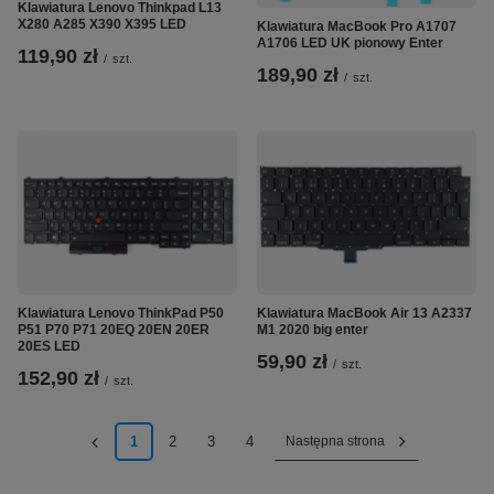
Klawiatura Lenovo Thinkpad L13
X280 A285 X390 X395 LED
Klawiatura MacBook Pro A1707
A1706 LED UK pionowy Enter
119,90 zł
/
szt.
189,90 zł
/
szt.
Klawiatura Lenovo ThinkPad P50
Klawiatura MacBook Air 13 A2337
P51 P70 P71 20EQ 20EN 20ER
M1 2020 big enter
20ES LED
59,90 zł
/
szt.
152,90 zł
/
szt.
1
2
3
4
Następna strona