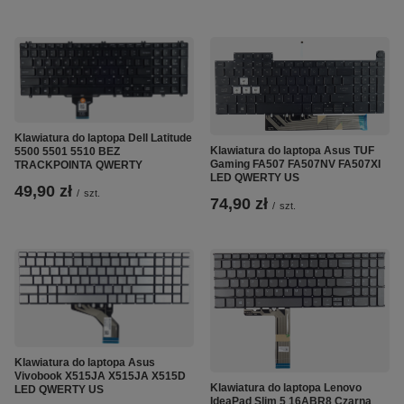
Klawiatura do laptopa Dell Latitude
Klawiatura do laptopa Asus TUF
5500 5501 5510 BEZ
Gaming FA507 FA507NV FA507XI
TRACKPOINTA QWERTY
LED QWERTY US
49,90 zł
/
szt.
74,90 zł
/
szt.
Klawiatura do laptopa Asus
Vivobook X515JA X515JA X515D
Klawiatura do laptopa Lenovo
LED QWERTY US
IdeaPad Slim 5 16ABR8 Czarna