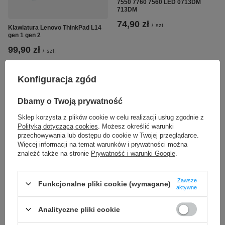
7550 7760 7560 LED 0713DM
713DM
74,90 zł
/
szt.
Klawiatura Lenovo ThinkPad L14
gen 1 gen 2
99,90 zł
/
szt.
Konfiguracja zgód
Dbamy o Twoją prywatność
Sklep korzysta z plików cookie w celu realizacji usług zgodnie z
Polityką dotyczącą cookies
. Możesz określić warunki
przechowywania lub dostępu do cookie w Twojej przeglądarce.
Więcej informacji na temat warunków i prywatności można
Klawiatura Dell Precision 5510
Klawiatura do HP Omen 17-CB
znaleźć także na stronie
Prywatność i warunki Google
.
M5510 5520 M5520 5530 5540 XPS
LED RGB L62863-001 L63808-001
7590 9550 9570 LED
189,90 zł
/
szt.
74,90 zł
Zawsze
/
szt.
Funkcjonalne pliki cookie (wymagane)
aktywne
Analityczne pliki cookie