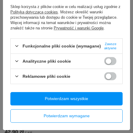
PROMOCJA
PRZECENA
Sklep korzysta z plików cookie w celu realizacji usług zgodnie z
Polityką dotyczącą cookies
. Możesz określić warunki
Bateria do Apple iPhone XS Max
Bateria do Apple iPhone XS Max
przechowywania lub dostępu do cookie w Twojej przeglądarce.
REPART 3700mAh większa
3174mAh bez BMS
pojemność
Więcej informacji na temat warunków i prywatności można
21,17 zł
/
szt.
znaleźć także na stronie
Prywatność i warunki Google
.
74,95 zł
/
szt.
Najniższa cena z 30 dni przed
obniżką:
24,90 zł
-14%
Zawsze
Funkcjonalne pliki cookie (wymagane)
aktywne
Analityczne pliki cookie
Reklamowe pliki cookie
Potwierdzam wszystkie
Potwierdzam wymagane
Bateria Apple iPhone XS Max
3174mAh
42,90 zł
/
szt.