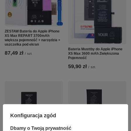
ZESTAW Bateria do Apple iPhone
XS Max REPART 3700mAh
większa pojemność + narzędzia +
uszczelka pod ekran
Bateria Musttby do Apple iPhone
87,49 zł
XS Max 3600 mAh Zwiększona
/
szt.
Pojemność
59,90 zł
/
szt.
Konfiguracja zgód
Dbamy o Twoją prywatność