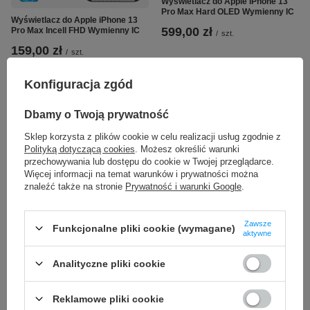
Wyświetlacz do Apple iPhone 13
Pro Max Hard OLED Wymienny IC
Wyświetlacz do Apple iPhone 13
599,00 zł
Pro Max Incell FHD Wymienny IC
/
szt.
159,00 zł
/
szt.
Konfiguracja zgód
Dbamy o Twoją prywatność
Sklep korzysta z plików cookie w celu realizacji usług zgodnie z
Polityką dotyczącą cookies
. Możesz określić warunki
przechowywania lub dostępu do cookie w Twojej przeglądarce.
Więcej informacji na temat warunków i prywatności można
znaleźć także na stronie
Prywatność i warunki Google
.
CHWILOWO NIEDOSTĘPNY
Wyświetlacz do Apple iPhone 13
Zawsze
Funkcjonalne pliki cookie (wymagane)
aktywne
Pro Max Soft OLED Wymienny IC
Oryginalny wyświetlacz do Apple
iPhone 13 Pro Max 120Hz
279,90 zł
Wymieniona Szybka z taśmą
/
szt.
Analityczne pliki cookie
Diagnostic
639,00 zł
/
szt.
Reklamowe pliki cookie