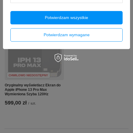
Potwierdzam wszystkie
Potwierdzam wymagane
CHWILOWO NIEDOSTĘPNY
Oryginalny wyświetlacz Ekran do
Apple iPhone 13 Pro Max
Wymieniona Szyba 120Hz
599,00 zł
/
szt.