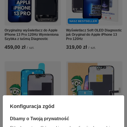
NASZ BESTSELLER
Oryginalny wyświetlacz do Apple
Wyświetlacz Soft OLED Diagnostic
iPhone 13 Pro 120Hz Wymieniona
jak Oryginał do Apple iPhone 13
Szybka z taśmą Diagnostic
Pro 120Hz
459,00 zł
319,00 zł
/
szt.
/
szt.
Konfiguracja zgód
Dbamy o Twoją prywatność