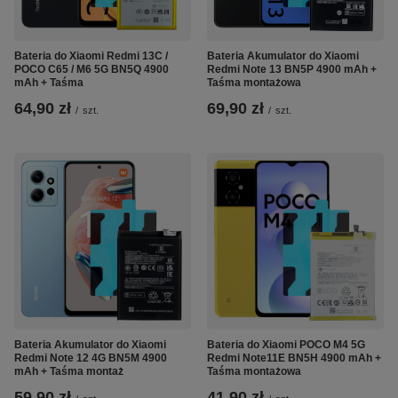
Bateria do Xiaomi Redmi 13C /
Bateria Akumulator do Xiaomi
POCO C65 / M6 5G BN5Q 4900
Redmi Note 13 BN5P 4900 mAh +
mAh + Taśma
Taśma montażowa
64,90 zł
69,90 zł
/
szt.
/
szt.
Bateria Akumulator do Xiaomi
Bateria do Xiaomi POCO M4 5G
Redmi Note 12 4G BN5M 4900
Redmi Note11E BN5H 4900 mAh +
mAh + Taśma montaż
Taśma montażowa
59,90 zł
41,90 zł