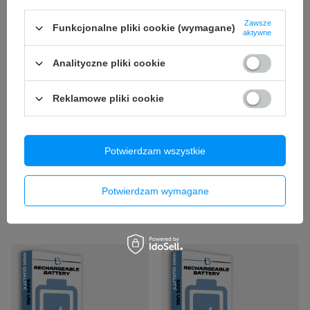
Zawsze
Funkcjonalne pliki cookie (wymagane)
aktywne
Analityczne pliki cookie
Reklamowe pliki cookie
Potwierdzam wszystkie
Bateria Akumulator do Xiaomi
Bateria Akumulator do Xiaomi
POCO F2 Pro BM4Q 4700mAh
Redmi 10X / 9 / Note 9 BM4S
3.87V Li-ion + Klej
4520mAh + Klej
Potwierdzam wymagane
45,00 zł
44,90 zł
/
szt.
/
szt.