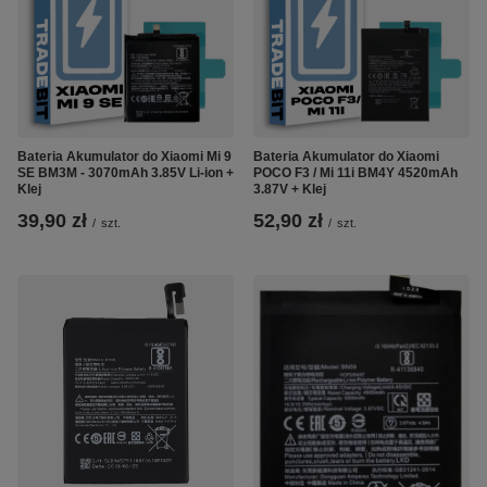
Bateria Akumulator do Xiaomi Mi 9
Bateria Akumulator do Xiaomi
SE BM3M - 3070mAh 3.85V Li-ion +
POCO F3 / Mi 11i BM4Y 4520mAh
Klej
3.87V + Klej
39,90 zł
52,90 zł
/
szt.
/
szt.