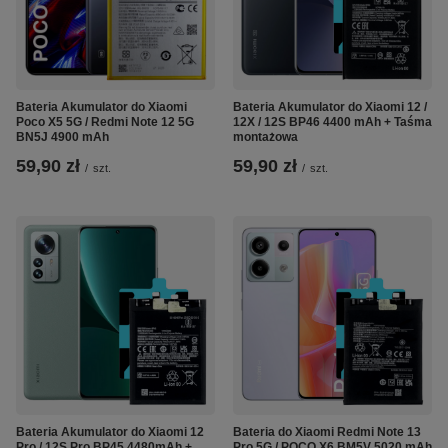
Bateria Akumulator do Xiaomi
Bateria Akumulator do Xiaomi 12 /
Poco X5 5G / Redmi Note 12 5G
12X / 12S BP46 4400 mAh + Taśma
BN5J 4900 mAh
montażowa
59,90 zł
59,90 zł
/
szt.
/
szt.
Bateria Akumulator do Xiaomi 12
Bateria do Xiaomi Redmi Note 13
Pro / 12S Pro BP45 4480mAh +
Pro 5G / POCO X6 BM5V 5020 mAh