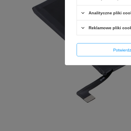
Analityczne pliki coo
Reklamowe pliki coo
Potwier