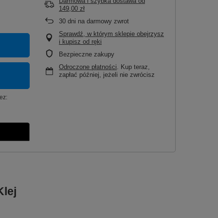
Darmowa i szybka dostawa
od
149,00 zł
30
dni na darmowy zwrot
Sprawdź, w którym sklepie obejrzysz
i kupisz od ręki
Bezpieczne zakupy
Odroczone płatności
. Kup teraz,
zapłać później, jeżeli nie zwrócisz
ez:
lej