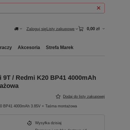
0,00 zł
Zaloguj się
Listy zakupowe
graczy
Akcesoria
Strefa Marek
Mi 9T / Redmi K20 BP41 4000mAh
tażowa
Dodaj do listy zakupowej
 K20 BP41 4000mAh 3.85V + Taśma montażowa
Wysyłka
dzisiaj