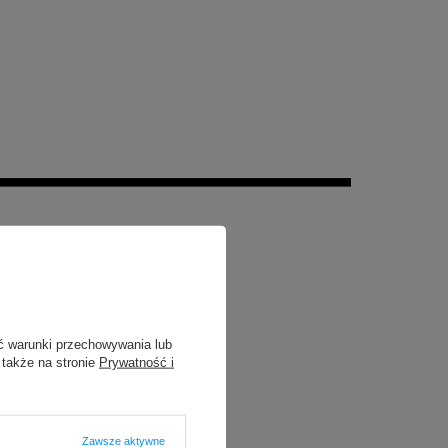
ć warunki przechowywania lub
 także na stronie
Prywatność i
Zawsze aktywne