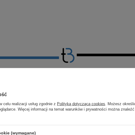
ość
w celu realizacji usług zgodnie z
Polityką dotyczącą cookies
. Możesz określi
eglądarce. Więcej informacji na temat warunków i prywatności można znaleźć
cookie (wymagane)