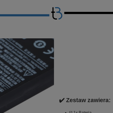
✔️ Zestaw zawiera:
☑️ 1x Bateria