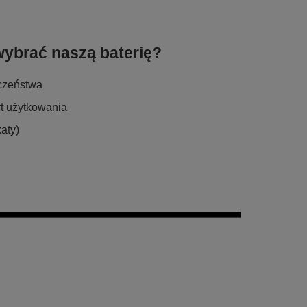
wybrać naszą baterię?
eczeństwa
t użytkowania
aty)