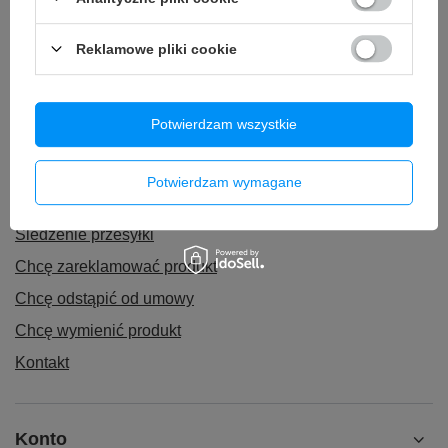
49,90 zł
/
szt.
85,90 zł
/
szt.
Reklamowe pliki cookie
Potwierdzam wszystkie
Zamówienia
Potwierdzam wymagane
Status zamówienia
Śledzenie przesyłki
Chcę zareklamować produkt
Chcę odstąpić od umowy
Chcę wymienić produkt
Kontakt
Konto