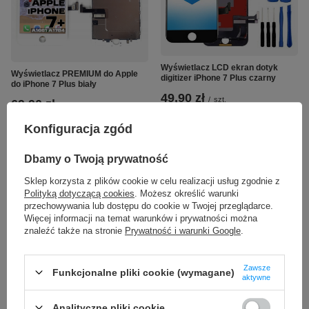
Wyświetlacz LCD ekran dotyk
Wyświetlacz PREMIUM do Apple
digitizer iPhone 7 Plus czarny
do iPhone 7 Plus biały
49,90 zł
/
szt.
69,90 zł
/
szt.
Konfiguracja zgód
Dbamy o Twoją prywatność
Sklep korzysta z plików cookie w celu realizacji usług zgodnie z
Polityką dotyczącą cookies
. Możesz określić warunki
przechowywania lub dostępu do cookie w Twojej przeglądarce.
Więcej informacji na temat warunków i prywatności można
znaleźć także na stronie
Prywatność i warunki Google
.
CHWILOWO NIEDOSTĘPNY
Zawsze
Funkcjonalne pliki cookie (wymagane)
aktywne
Wyświetlacz LCD ekran dotyk
Wyświetlacz LCD PREMIUM ekran
digitizer iPhone 7 Plus biały
dotyk digitizer iPhone 7 Plus
Analityczne pliki cookie
czarny