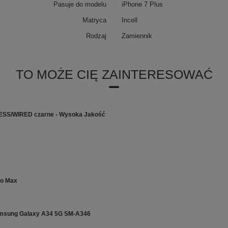
Pasuje do modelu
iPhone 7 Plus
Matryca
Incell
Rodzaj
Zamiennik
TO MOŻE CIĘ ZAINTERESOWAĆ
ESS/WIRED czarne - Wysoka Jakość
2
ro Max
amsung Galaxy A34 5G SM-A346