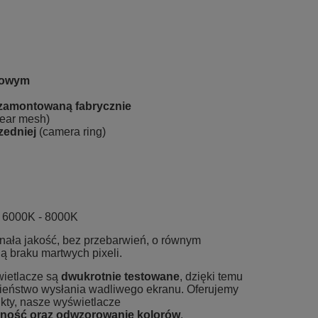
kowym
montowaną fabrycznie
ear mesh)
zedniej
(camera ring)
:
6000K - 8000K
nała jakość, bez przebarwień, o równym
ą braku martwych pixeli.
wietlacze są
dwukrotnie testowane
, dzięki temu
eństwo wysłania wadliwego ekranu. Oferujemy
ukty, nasze wyświetlacze
sność oraz odwzorowanie kolorów
.