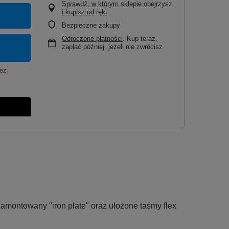
Sprawdź, w którym sklepie obejrzysz
i kupisz od ręki
Bezpieczne zakupy
Odroczone płatności
. Kup teraz,
zapłać później, jeżeli nie zwrócisz
ez:
montowany "iron plate" oraż ułożone taśmy flex