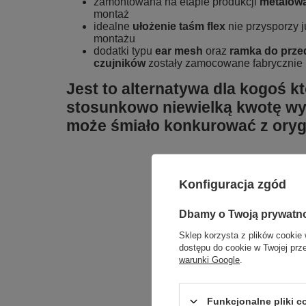
zamontowana na etapie produkcji
metalow
montaż
idealne
ułożenie taśm flex
nie przysporzy 
montażu
dodatki typu
ear mesh
oraz
ramka do prze
czujników
zostały zamocowane fabrycznie
Jest to alternatywa dla kogoś k
stosunkowo niewielką kwotę wyś
może śmiało konkurować z orygi
Konfiguracja zgód
Dbamy o Twoją prywatn
Sklep korzysta z plików cookie 
dostępu do cookie w Twojej prz
warunki Google
.
Funkcjonalne pliki 