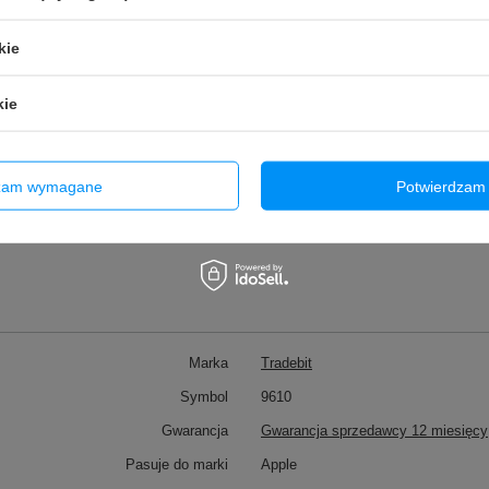
działania dotyku. Minimalizu
wadliwego ekranu.
kie
Wszystkie ekrany zabezpiecz
osobne pudełko. Dodatkowo n
kie
folią bąbelkową w kartonie. D
najlepiej zabezpieczeno na cz
dzam wymagane
Potwierdzam 
Marka
Tradebit
Symbol
9610
Gwarancja
Gwarancja sprzedawcy 12 miesięcy
Pasuje do marki
Apple