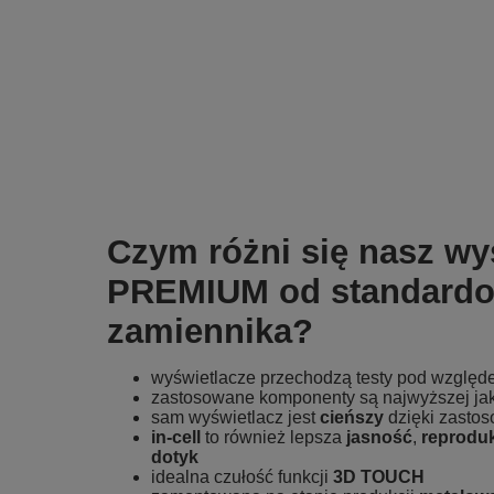
Czym różni się nasz wy
PREMIUM od standard
zamiennika?
wyświetlacze przechodzą testy pod wzglę
zastosowane komponenty są najwyższej ja
sam wyświetlacz jest
cieńszy
dzięki zasto
in-cell
to również lepsza
jasność
,
reprodu
dotyk
idealna czułość funkcji
3D TOUCH