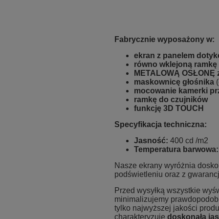
Fabrycznie wyposażony w:
ekran z panelem doty
równo wklejoną ramkę
METALOWĄ OSŁONĘ za
maskownicę głośnika
(
mocowanie kamerki pr
ramkę do czujników
funkcję 3D TOUCH
Specyfikacja techniczna:
Jasność:
400 cd /m2
Temperatura barwowa
Nasze ekrany wyróżnia dosko
podświetleniu oraz z gwarancj
Przed wysyłką wszystkie wyś
minimalizujemy prawdopodobi
tylko najwyższej jakości prod
charakteryzuje
doskonała ja