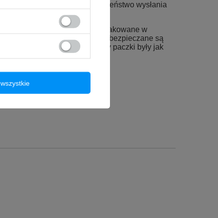
jemy w ten sposób prawdopodobieństwo wysłania
one są
folią ochronną
oraz zapakowane w
a czas wysyłki wyświetlacze zabezpieczane są
okładamy wszelkich starań, żeby paczki były jak
as transportu.
wszystkie