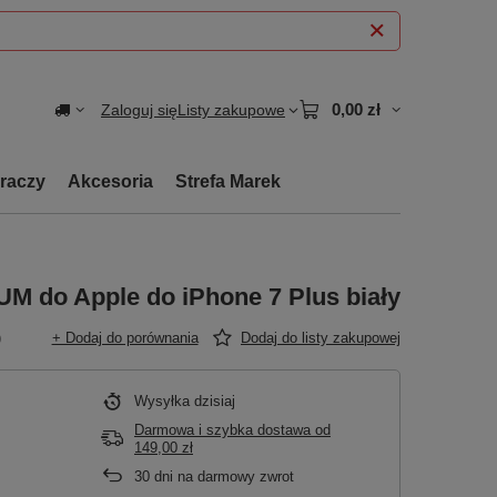
0,00 zł
Zaloguj się
Listy zakupowe
graczy
Akcesoria
Strefa Marek
M do Apple do iPhone 7 Plus biały
)
+ Dodaj do porównania
Dodaj do listy zakupowej
Wysyłka
dzisiaj
Darmowa i szybka dostawa
od
149,00 zł
30
dni na darmowy zwrot