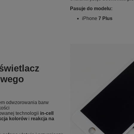
Pasuje do modelu:
iPhone
7 Plus
świetlacz
owego
dem odwzorowania barw
kości
sowanej technologii
in-cell
kcja kolorów
i
reakcja na