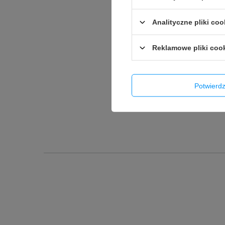
Analityczne pliki coo
Reklamowe pliki coo
Potwier