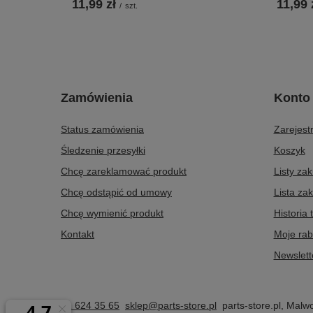
11,99 zł
11,99 
/
szt.
Zamówienia
Konto
Status zamówienia
Zarejestr
Śledzenie przesyłki
Koszyk
Chcę zareklamować produkt
Listy za
Chcę odstąpić od umowy
Lista za
Chcę wymienić produkt
Historia 
Kontakt
Moje rab
Newslett
61 624 35 65
sklep@parts-store.pl
parts-store.pl
,
Malw