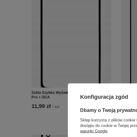
Szkło Szybka Wyświetlacz LCD do Realme 11
Szkło Sz
Konfiguracja zgód
Pro + OCA
C51 + O
11,99 zł
11,99 
/
szt.
Dbamy o Twoją prywatn
Sklep korzysta z plików cookie 
dostępu do cookie w Twojej prz
warunki Google
.