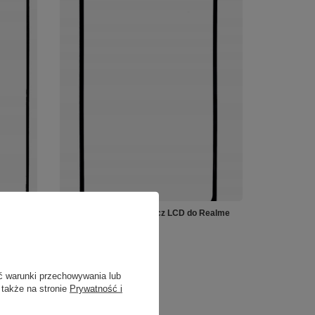
Realme
Szkło Szybka Wyświetlacz LCD do Realme
GT 2 + OCA
11,99 zł
/
szt.
ć warunki przechowywania lub
 także na stronie
Prywatność i