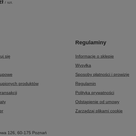
zł
/
szt.
Regulaminy
uj się
Informacje o sklepie
Wysyłka
kupowe
Sposoby płatności i prowizje
kupionych produktów
Regulamin
transakcji
Polityka prywatności
aty
Odstąpienie od umowy
er
Zarządzaj plikami cookie
owa 126
,
60-175
Poznań