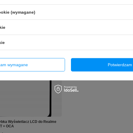
cookie (wymagane)
kie
kie
dzam wymagane
Potwierdzam 
ybka Wyświetlacz LCD do Realme
3T + OCA