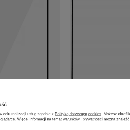
ybka Wyświetlacz LCD do Realme
Szkło Szybka Wyświetlacz LCD do 
CA
C67 + OCA
zł
11,99 zł
/
szt.
/
szt.
ość
w celu realizacji usług zgodnie z
Polityką dotyczącą cookies
. Możesz określi
eglądarce. Więcej informacji na temat warunków i prywatności można znaleźć