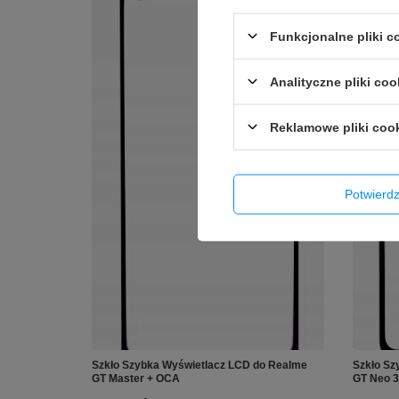
Funkcjonalne pliki 
Analityczne pliki coo
Reklamowe pliki coo
Potwier
Szkło Szybka Wyświetlacz LCD do Realme
Szkło Sz
GT Master + OCA
GT Neo 