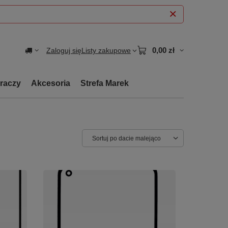
0,00 zł
Zaloguj się
Listy zakupowe
graczy
Akcesoria
Strefa Marek
Zmień sortowanie
Sortuj po dacie malejąco