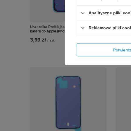
Analityczne pliki coo
Uszczelka Podklejka Taśma montaż klapki
Uszczelk
Reklamowe pliki coo
baterii do Apple iPhone 15 Pro Max
klapki ba
3,99 zł
8,90 z
/
szt.
Potwier