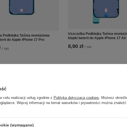
Uszczelka Podklejka Taśma montaż
a Podklejka Taśma montażowa
klapki baterii do Apple iPhone 17 Air
terii do Apple iPhone 17 Pro
8,90 zł
ł
/
szt.
/
szt.
ość
w celu realizacji usług zgodnie z
Polityką dotyczącą cookies
. Możesz określi
eglądarce. Więcej informacji na temat warunków i prywatności można znaleźć
cookie (wymagane)