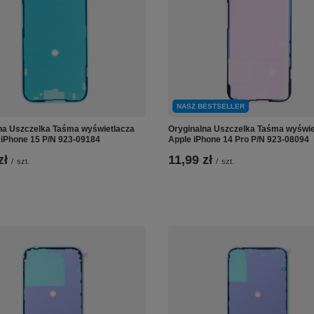
NASZ BESTSELLER
na Uszczelka Taśma wyświetlacza
Oryginalna Uszczelka Taśma wyświe
 iPhone 15 P/N 923-09184
Apple iPhone 14 Pro P/N 923-08094
zł
11,99 zł
/
szt.
/
szt.