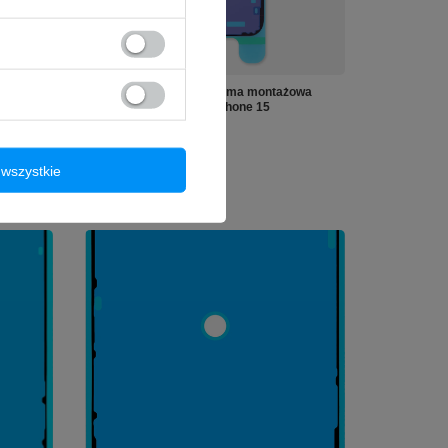
NASZ BESTSELLER
owa
Uszczelka Podklejka Taśma montażowa
s
klapki baterii do Apple iPhone 15
4,99 zł
/
szt.
wszystkie