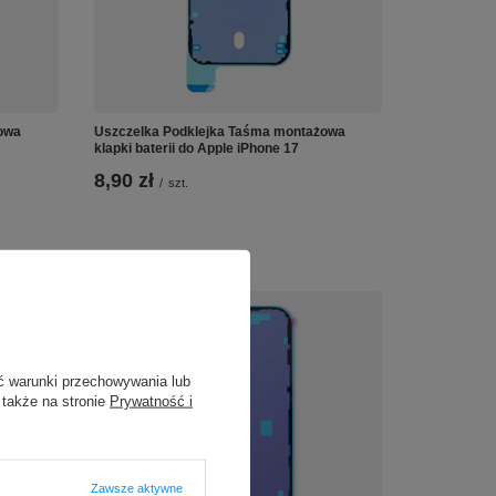
owa
Uszczelka Podklejka Taśma montażowa
klapki baterii do Apple iPhone 17
8,90 zł
/
szt.
ć warunki przechowywania lub
 także na stronie
Prywatność i
Zawsze aktywne