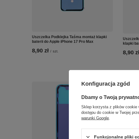
Uszczelka Podklejka Taśma montaż klapki
Uszczelk
baterii do Apple iPhone 17 Pro Max
klapki ba
8,90 zł
8,90 z
/
szt.
Konfiguracja zgód
Dbamy o Twoją prywatn
Sklep korzysta z plików cookie 
dostępu do cookie w Twojej prz
warunki Google
.
Funkcjonalne pliki 