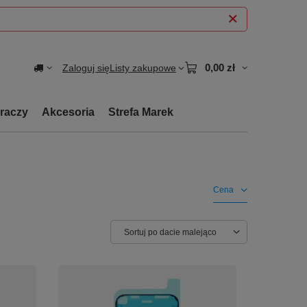
0,00 zł
Zaloguj się
Listy zakupowe
graczy
Akcesoria
Strefa Marek
Cena
Zmień sortowanie
Sortuj po dacie malejąco