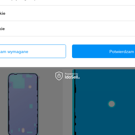
kie
a Podklejka Taśma montażowa
Uszczelka Podklejka Taśma montaż
kie
terii do Apple iPhone 15 Pro
klapki baterii do Apple iPhone 15 Plu
ł
3,99 zł
/
szt.
/
szt.
dzam wymagane
Potwierdzam 