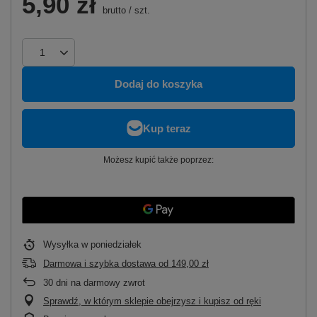
5,90 zł
brutto
/
szt.
Dodaj do koszyka
Możesz kupić także poprzez:
Wysyłka
w poniedziałek
Darmowa i szybka dostawa
od
149,00 zł
30
dni na darmowy zwrot
Sprawdź, w którym sklepie obejrzysz i kupisz od ręki