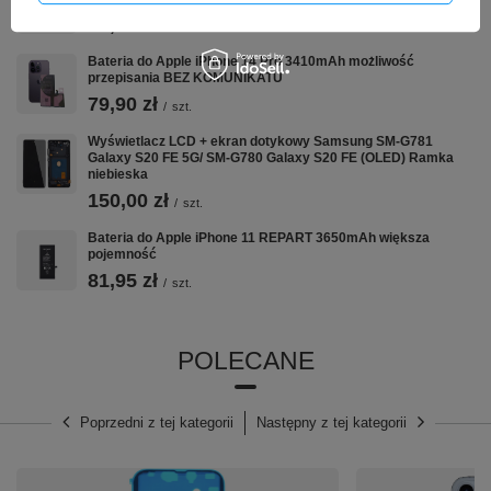
79,90 zł
/
szt.
Bateria do Apple iPhone 14 Pro 3410mAh możliwość
przepisania BEZ KOMUNIKATU
79,90 zł
/
szt.
Wyświetlacz LCD + ekran dotykowy Samsung SM-G781
Galaxy S20 FE 5G/ SM-G780 Galaxy S20 FE (OLED) Ramka
niebieska
150,00 zł
/
szt.
Bateria do Apple iPhone 11 REPART 3650mAh większa
pojemność
81,95 zł
/
szt.
POLECANE
Poprzedni z tej kategorii
Następny z tej kategorii