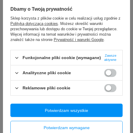
Pasuje do modelu
iPhone 15 Pro Max
Dbamy o Twoją prywatność
Sklep korzysta z plików cookie w celu realizacji usług zgodnie z
Polityką dotyczącą cookies
. Możesz określić warunki
TO MOŻE CIĘ ZAINTERESOWAĆ
przechowywania lub dostępu do cookie w Twojej przeglądarce.
Więcej informacji na temat warunków i prywatności można
znaleźć także na stronie
Prywatność i warunki Google
.
Klej do baterii taśma montażowa Apple iPhone 13 Pro
2,90 zł
/
szt.
Zawsze
Funkcjonalne pliki cookie (wymagane)
aktywne
Bateria do Apple iPhone 11
47,00 zł
/
szt.
Analityczne pliki cookie
Bateria do iPhone 13 BEZ KOMUNIKATU 3227 mAh OEM
Reklamowe pliki cookie
Jakość Kondycja 100%
69,90 zł
/
szt.
Bateria do iPhone 12 / 12 Pro BEZ KOMUNIKATU 2815 mAh
Potwierdzam wszystkie
OEM Kondycja 100%
74,90 zł
/
szt.
Potwierdzam wymagane
Bateria do iPhone 14 Pro BEZ KOMUNIKATU 3200 mAh OEM
Jakość Kondycja 100%