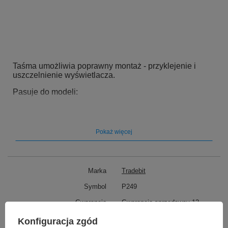
Taśma umożliwia poprawny montaż - przyklejenie i
uszczelnienie wyświetlacza.
Pasuje do modeli:
iPhone 15 Pro Max
Pokaż więcej
Marka
Tradebit
Symbol
P249
Gwarancja
Gwarancja sprzedawcy 12
miesięcy
Konfiguracja zgód
Rodzaj
Uszczelka pod ekran