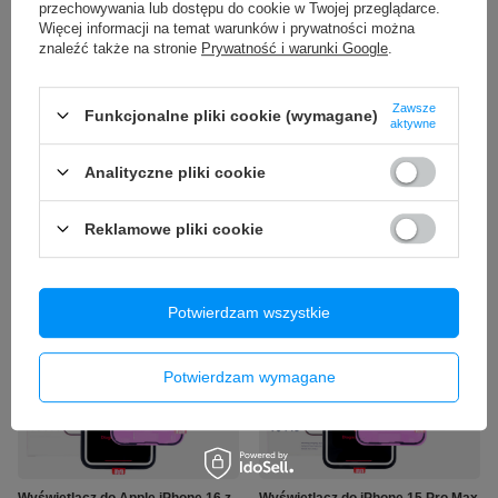
przechowywania lub dostępu do cookie w Twojej przeglądarce.
Więcej informacji na temat warunków i prywatności można
znaleźć także na stronie
Prywatność i warunki Google
.
NASZ BESTSELLER
Zawsze
Funkcjonalne pliki cookie (wymagane)
aktywne
Wyświetlacz do iPhone 16 Pro Max
Wyświetlacz do Apple iPhone 16
120Hz z taśmą Light Sensor
Pro 120Hz z taśmą Light Sensor
Diagnostic
Diagnostic
Analityczne pliki cookie
629,99 zł
599,00 zł
/
szt.
/
szt.
Reklamowe pliki cookie
Potwierdzam wszystkie
Potwierdzam wymagane
Wyświetlacz do Apple iPhone 16 z
Wyświetlacz do iPhone 15 Pro Max