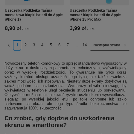
Uszczelka Podklejka Taśma
Uszczelka Podklejka Taśma
montażowa klapki baterii do Apple
montaż klapki baterii do Apple
iPhone 17
iPhone 15 Pro Max
8,90 zł
3,99 zł
/
szt.
/
szt.
1
2
3
4
5
6
7
...
14
Następna strona
Nowoczesny telefon komórkowy to sprzęt standardowo wyposażony w
duży ekran o doskonałych parametrach technicznych, wyświetlający
obraz w wysokiej rozdzielczości. To gwarantuje nie tylko coraz
wyższy komfort obsługi urządzeń tego typu, ale także zwiększa
zakres możliwości ich stosowania. Niestety duże ekrany dotykowe są
wciąż podatne na uszkodzenia. Wystarczy chwila nieuwagi, by
wyświetlacz w telefonie uległ pęknięciu stłuczeniu lub porysowaniu.
Oczywiście można minimalizować ryzyko uszkodzenia wyświetlacza,
sięgając po wysokiej jakości etui, po folie ochronne lub szkło
hartowane na ekran, ale tego typu środki bezpieczeństwa nie
zagwarantują 100% skuteczności.
Co zrobić, gdy dojdzie do uszkodzenia
ekranu w smartfonie?