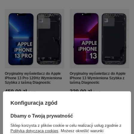
Oryginalny wyświetlacz do Apple
Oryginalny wyświetlacz do Apple
iPhone 13 Pro 120Hz Wymieniona
iPhone 13 Wymieniona Szybka z
Szybka z taśmą Diagnostic
taśmą Diagnostic
459,00 zł
329,00 zł
/
szt.
/
szt.
Konfiguracja zgód
Dbamy o Twoją prywatność
Sklep korzysta z plików cookie w celu realizacji usług zgodnie z
Polityką dotyczącą cookies
. Możesz określić warunki