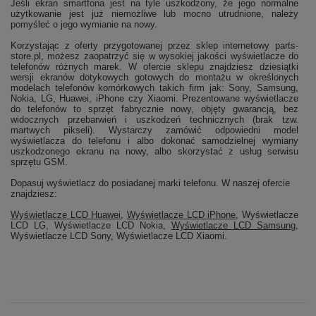
Jeśli ekran smartfona jest na tyle uszkodzony, że jego normalne
użytkowanie jest już niemożliwe lub mocno utrudnione, należy
pomyśleć o jego wymianie na nowy.
Korzystając z oferty przygotowanej przez sklep internetowy parts-
store.pl, możesz zaopatrzyć się w wysokiej jakości wyświetlacze do
telefonów różnych marek. W ofercie sklepu znajdziesz dziesiątki
wersji ekranów dotykowych gotowych do montażu w określonych
modelach telefonów komórkowych takich firm jak: Sony, Samsung,
Nokia, LG, Huawei, iPhone czy Xiaomi. Prezentowane wyświetlacze
do telefonów to sprzęt fabrycznie nowy, objęty gwarancją, bez
widocznych przebarwień i uszkodzeń technicznych (brak tzw.
martwych pikseli). Wystarczy zamówić odpowiedni model
wyświetlacza do telefonu i albo dokonać samodzielnej wymiany
uszkodzonego ekranu na nowy, albo skorzystać z usług serwisu
sprzętu GSM.
Dopasuj wyświetlacz do posiadanej marki telefonu. W naszej ofercie
znajdziesz:
Wyświetlacze LCD Huawei
,
Wyświetlacze LCD iPhone
, Wyświetlacze
LCD LG, Wyświetlacze LCD Nokia,
Wyświetlacze LCD Samsung
,
Wyświetlacze LCD Sony, Wyświetlacze LCD Xiaomi.