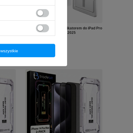
NOWOŚĆ
 iPad Air
2x Szkło hartowane z aplikatorem do iPad Pro
13 2024 / iPad Pro 13 M4 2025
89,90 zł
/
szt.
wszystkie