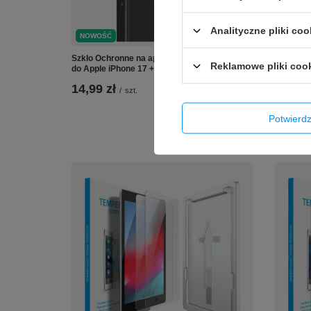
Analityczne pliki coo
NOWOŚĆ
NOWOŚ
Szkło Ochronne na aparat obiektyw Czarne
Szkło Oc
Reklamowe pliki coo
do Apple iPhone 17 + Aplikator
17 Pro / 
14,99 zł
/
szt.
14,99 
Potwier