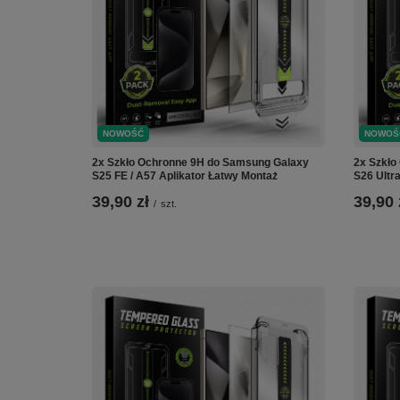
NOWOŚĆ
NOWOŚ
2x Szkło Ochronne 9H do Samsung Galaxy
2x Szkło
S25 FE / A57 Aplikator Łatwy Montaż
S26 Ultr
39,90 zł
39,90 
/
szt.