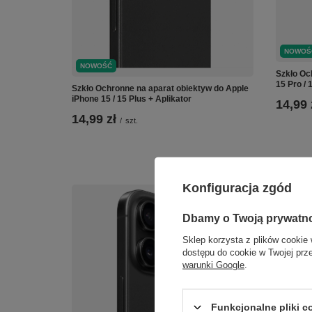
NOWOŚ
NOWOŚĆ
Szkło Oc
15 Pro / 
Szkło Ochronne na aparat obiektyw do Apple
iPhone 15 / 15 Plus + Aplikator
14,99 
14,99 zł
/
szt.
Konfiguracja zgód
Dbamy o Twoją prywatn
Sklep korzysta z plików cookie 
dostępu do cookie w Twojej prz
warunki Google
.
Funkcjonalne pliki 