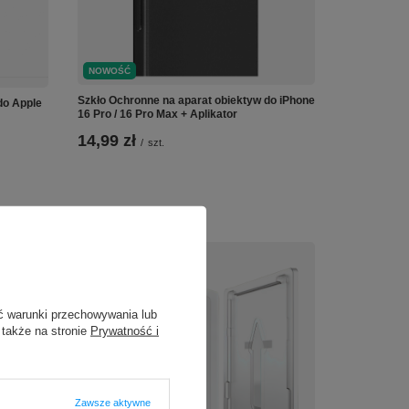
NOWOŚĆ
Szkło Ochronne na aparat obiektyw do iPhone
do Apple
16 Pro / 16 Pro Max + Aplikator
14,99 zł
/
szt.
ć warunki przechowywania lub
 także na stronie
Prywatność i
Zawsze aktywne