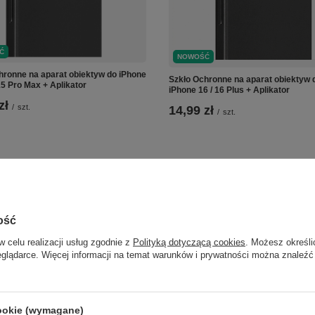
Ć
NOWOŚĆ
hronne na aparat obiektyw do iPhone
Szkło Ochronne na aparat obiektyw 
15 Pro Max + Aplikator
iPhone 16 / 16 Plus + Aplikator
zł
/
szt.
14,99 zł
/
szt.
ość
w celu realizacji usług zgodnie z
Polityką dotyczącą cookies
. Możesz określi
eglądarce. Więcej informacji na temat warunków i prywatności można znaleźć
cookie (wymagane)