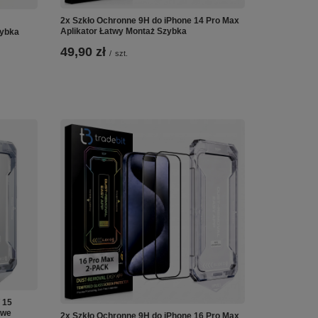
2x Szkło Ochronne 9H do iPhone 14 Pro Max
Aplikator Łatwy Montaż Szybka
zybka
49,90 zł
/
szt.
 15
owe
2x Szkło Ochronne 9H do iPhone 16 Pro Max