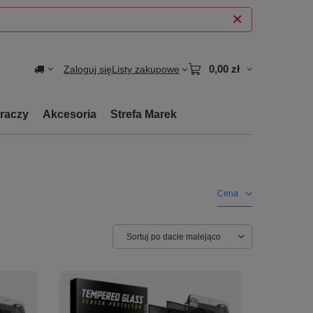
0,00 zł
Zaloguj się
Listy zakupowe
graczy
Akcesoria
Strefa Marek
Cena
Zmień sortowanie
Sortuj po dacie malejąco