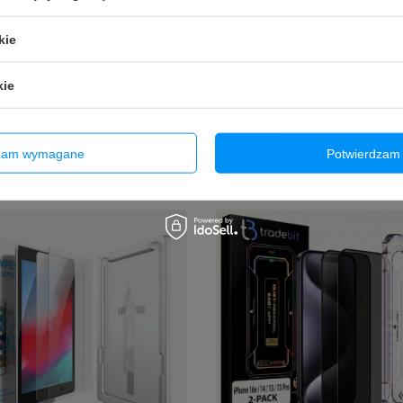
kie
Ć
NOWOŚĆ
hronne na aparat obiektyw do iPhone
kie
2x Szkło hartowane z aplikatorem do
17 Pro Max + Aplikator
13 2024 / iPad Air 13 M3 2025
zł
94,90 zł
/
szt.
/
szt.
dzam wymagane
Potwierdzam 