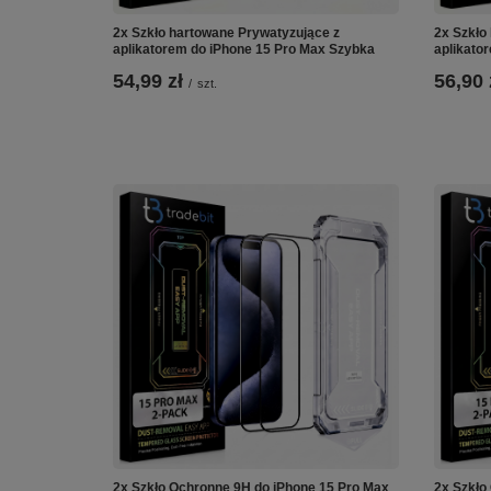
2x Szkło hartowane Prywatyzujące z
2x Szkło
aplikatorem do iPhone 15 Pro Max Szybka
aplikato
54,99 zł
56,90 
/
szt.
2x Szkło Ochronne 9H do iPhone 15 Pro Max
2x Szkło