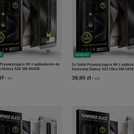
Ć
NOWOŚĆ
 Prywatyzujące 9H z aplikatorem do
2x Szkło Prywatyzujące 9H z aplika
 Galaxy S26 SM-S942B
Samsung Galaxy S25 Ultra SM-S938
zł
39,90 zł
/
szt.
/
szt.