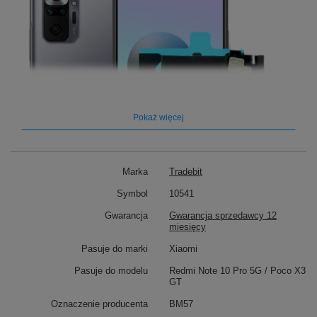
Pokaż więcej
Marka
Tradebit
Symbol
10541
Gwarancja
Gwarancja sprzedawcy 12
miesięcy
Pasuje do marki
Xiaomi
Pasuje do modelu
Redmi Note 10 Pro 5G / Poco X3
➡️ Dlaczego warto wybrać naszą
GT
baterię?
Oznaczenie producenta
BM57