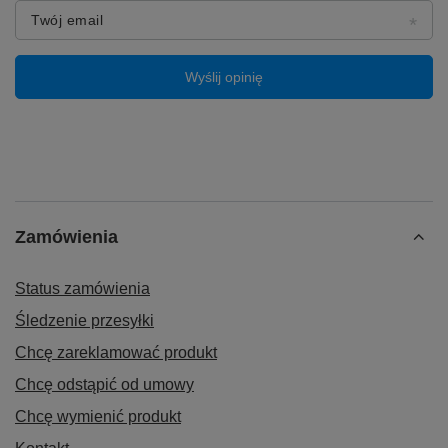
Twój email
Wyślij opinię
Zamówienia
♻️ Kompatybilność:
Status zamówienia
Xiaomi Redmi Note 10 Pro 5G
(M2101K6G)
Poco X3 GT
Śledzenie przesyłki
Chcę zareklamować produkt
Chcę odstąpić od umowy
Chcę wymienić produkt