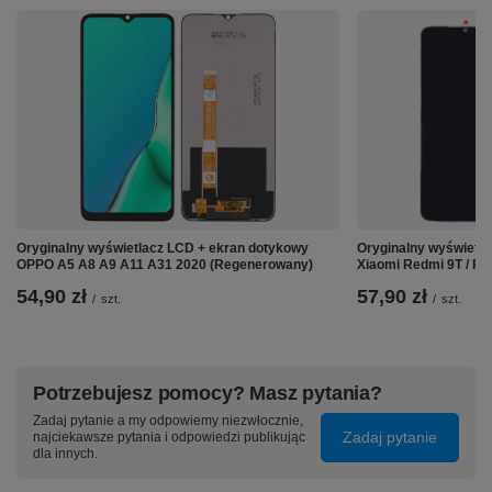
⚙️ Specyfikacja:
Marka:
Xiaomi
Model:
Redmi Note 10 Pro 5G / Poco X3 GT
Oznaczenie producenta:
BM57
Pojemność:
4900mAh
Oryginalny wyświetlacz LCD + ekran dotykowy
Oryginalny wyświetlac
OPPO A5 A8 A9 A11 A31 2020 (Regenerowany)
Xiaomi Redmi 9T / P
Napięcie:
3.87V
Rodzaj:
Zamiennik najwyższej jakości
54,90 zł
57,90 zł
/
szt.
/
szt.
Potrzebujesz pomocy? Masz pytania?
Zadaj pytanie a my odpowiemy niezwłocznie,
Zadaj pytanie
najciekawsze pytania i odpowiedzi publikując
dla innych.