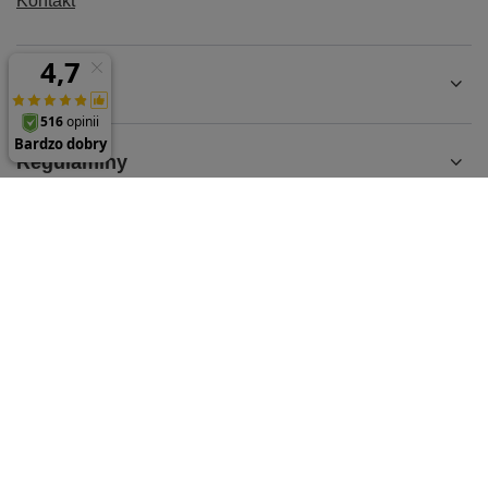
Kontakt
Konto
Regulaminy
MOJE KONTO
61 624 35 65
sklep@parts-store.pl
parts-store.pl
,
Malwowa 126
,
60-175
Poznań
W sklepie prezentujemy ceny brutto (z VAT).
Stawki VAT dla konsumentów z kraju:
Polska
.