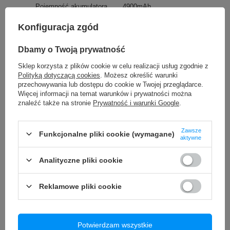
Pojemność akumulatora
4900mAh
✅ Stan:
fabrycznie nowy produkt (0 cykli ładowania)
Rodzaj ogniw
Li-Ion
✅ Data produkcji:
październik 2025r.
Konfiguracja zgód
✅
Jakość baterii jest potwierdzona przez
Dbamy o Twoją prywatność
TO MOŻE CIĘ ZAINTERESOWAĆ
takie
certyfikaty, jak CE, RoHS czy opinie setki
zadowolonych klientów
- dzięki czemu masz pewność,
Sklep korzysta z plików cookie w celu realizacji usług zgodnie z
że z naszymi akumulatorami Ty i twoje urządzneie
Polityką dotyczącą cookies
. Możesz określić warunki
będziecie bezpieczni
Szkło Hartowane Szybka 9H Pełnoekranowe do iPhone 12 Pro
przechowywania lub dostępu do cookie w Twojej przeglądarce.
Max
Więcej informacji na temat warunków i prywatności można
24,90 zł
znaleźć także na stronie
Prywatność i warunki Google
.
/
szt.
Szkło Szybka Wyświetlacz LCD do Realme GT Neo 3T + OCA
Zawsze
11,99 zł
Funkcjonalne pliki cookie (wymagane)
/
szt.
aktywne
Nauszniki Gąbki Żelowe do słuchawek JBL T450BT 500BT
Analityczne pliki cookie
600BT E35 białe
29,90 zł
/
szt.
Reklamowe pliki cookie
ADAPTER USB-C LAN ETHERNET RJ45 GIGABIT 1000 Mbps
29,90 zł
/
szt.
Potwierdzam wszystkie