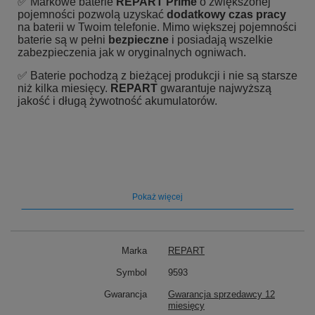
✅ Markowe baterie
REPART Prime
o zwiększonej
pojemności pozwolą uzyskać
dodatkowy czas pracy
na baterii w Twoim telefonie. Mimo większej pojemności
baterie są w pełni
bezpieczne
i posiadają wszelkie
zabezpieczenia jak w oryginalnych ogniwach.
✅ Baterie pochodzą z bieżącej produkcji i nie są starsze
niż kilka miesięcy.
REPART
gwarantuje najwyższą
jakość i długą żywotność akumulatorów.
Specyfikacja:
Pokaż więcej
Producent:
REPART
Pasuje do modelu:
iPhone XS Max
Rodzaj ogniw:
Li-ion (litowo-jonowe)
Pojemność:
3700 mAh
Marka
REPART
Napięcie:
3.80V
Certyfikaty:
CE, RoHS
Symbol
9593
Kod magazynowy:
9593
Gwarancja
Gwarancja sprzedawcy 12
miesięcy