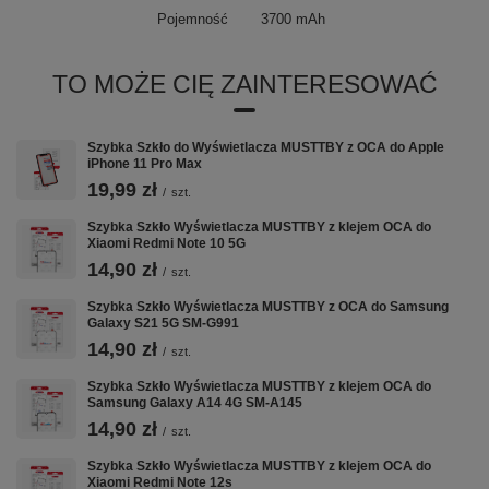
Pojemność
3700 mAh
Cechy produktu:
TO MOŻE CIĘ ZAINTERESOWAĆ
⭐
Zwiększona pojemność
względem oryginalnej bateri
o ok. 20%
Szybka Szkło do Wyświetlacza MUSTTBY z OCA do Apple
iPhone 11 Pro Max
⭐ Zabezpieczenie przed przeładowaniem,
19,99 zł
/
szt.
przegrzaniem
Szybka Szkło Wyświetlacza MUSTTBY z klejem OCA do
Xiaomi Redmi Note 10 5G
⭐ Zabezpieczenie przed przeciążeniem i przepięciami
14,90 zł
/
szt.
⭐ Stałe napięcie
Szybka Szkło Wyświetlacza MUSTTBY z OCA do Samsung
Galaxy S21 5G SM-G991
⭐ Długa żywotność i wydajność
14,90 zł
/
szt.
⭐ Szybkie ładowanie
Szybka Szkło Wyświetlacza MUSTTBY z klejem OCA do
Samsung Galaxy A14 4G SM-A145
14,90 zł
⭐ Możliwość samodzielnej wymiany
/
szt.
Szybka Szkło Wyświetlacza MUSTTBY z klejem OCA do
Xiaomi Redmi Note 12s