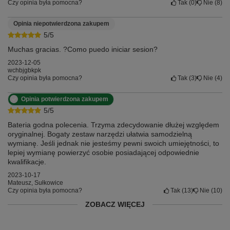
Czy opinia była pomocna?
Tak
0
Nie
8
Opinia niepotwierdzona zakupem
5/5
Muchas gracias. ?Como puedo iniciar sesion?
2023-12-05
wchbjgbkpk
Czy opinia była pomocna?
Tak
3
Nie
4
Opinia potwierdzona zakupem
5/5
Bateria godna polecenia. Trzyma zdecydowanie dłużej względem
oryginalnej. Bogaty zestaw narzędzi ułatwia samodzielną
wymianę. Jeśli jednak nie jesteśmy pewni swoich umiejętności, to
lepiej wymianę powierzyć osobie posiadającej odpowiednie
kwalifikacje.
2023-10-17
Mateusz, Sułkowice
Czy opinia była pomocna?
Tak
13
Nie
10
ZOBACZ WIĘCEJ