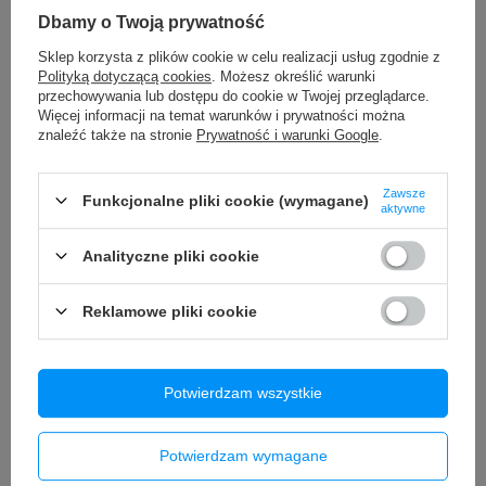
Dbamy o Twoją prywatność
Sklep korzysta z plików cookie w celu realizacji usług zgodnie z
Polityką dotyczącą cookies
. Możesz określić warunki
przechowywania lub dostępu do cookie w Twojej przeglądarce.
Więcej informacji na temat warunków i prywatności można
znaleźć także na stronie
Prywatność i warunki Google
.
Oryginalna Bateria EB-BG973ABU do Samsung
Bateria iPhone 13 
Zawsze
Funkcjonalne pliki cookie (wymagane)
Galaxy S10 SM-G973 SERVICE PACK
mAh OEM Jakość Ko
aktywne
89,90 zł
79,90 zł
/
szt.
/
szt.
Analityczne pliki cookie
Reklamowe pliki cookie
Potrzebujesz pomocy? Masz pytania?
Zadaj pytanie a my odpowiemy niezwłocznie,
Zadaj pytanie
najciekawsze pytania i odpowiedzi publikując
dla innych.
Potwierdzam wszystkie
Potwierdzam wymagane
Opinie o Bateria do Apple iPhone XS