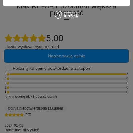
Max REPART 3700mAh większa
pojemność
5.00
Liczba wystawionych opinii: 4
Napisz swoją opinię
Pokaż tylko opinie potwierdzone zakupem
5
4
4
0
3
0
2
0
1
0
Kliknij ocenę aby filtrować opinie
Opinia niepotwierdzona zakupem
5/5
2024-01-02
Radosław, Nieżywięć