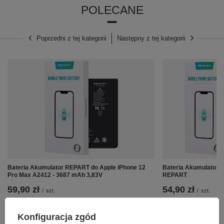
POLECANE
Poprzedni z tej kategorii
Następny z tej kategorii
Bateria Akumulator REPART do Apple iPhone 12
Bateria Akumulator 
Pro Max A2412 - 3687 mAh 3,83V
REPART
59,90 zł
54,90 zł
/
szt.
/
szt.
Konfiguracja zgód