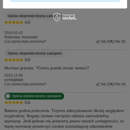
Kliknij ocenę aby filtrować opinie
Opinia niepotwierdzona zakupem
5/5
2024-01-02
Radosław, Nieżywięć
Czy opinia była pomocna?
Tak
0
Nie
8
Opinia niepotwierdzona zakupem
5/5
Muchas gracias. ?Como puedo iniciar sesion?
2023-12-05
wchbjgbkpk
Czy opinia była pomocna?
Tak
3
Nie
4
Opinia potwierdzona zakupem
5/5
Bateria godna polecenia. Trzyma zdecydowanie dłużej względem
oryginalnej. Bogaty zestaw narzędzi ułatwia samodzielną
wymianę. Jeśli jednak nie jesteśmy pewni swoich umiejętności, to
lepiej wymianę powierzyć osobie posiadającej odpowiednie