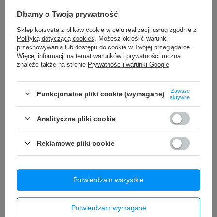
Potrzebujesz pomocy? Masz pytania?
Dbamy o Twoją prywatność
Zadaj pytanie a my odpowiemy niezwłocznie,
Zadaj pytanie
najciekawsze pytania i odpowiedzi publikując
Sklep korzysta z plików cookie w celu realizacji usług zgodnie z
dla innych.
Polityką dotyczącą cookies
. Możesz określić warunki
przechowywania lub dostępu do cookie w Twojej przeglądarce.
Więcej informacji na temat warunków i prywatności można
znaleźć także na stronie
Prywatność i warunki Google
.
Opinie o Bateria Apple iPhone 7 Plus
2900mAh
Zawsze
Funkcjonalne pliki cookie (wymagane)
aktywne
Analityczne pliki cookie
5.00
Liczba wystawionych opinii: 4
Reklamowe pliki cookie
Napisz swoją opinię
Pokaż tylko opinie potwierdzone zakupem
Potwierdzam wszystkie
5
4
4
0
3
0
Potwierdzam wymagane
2
0
1
0