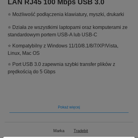
LAN RJ45 100 Mbps USB 3.0
⭐ Możliwość podłączenia klawiatury, myszki, drukarki
⭐ Działa ze wszystkimi laptopami oraz komputerami ze
standardowym portem USB-A lub USB-C
⭐ Kompatybilny z Windows 11/10/8.1/8/7/XP/Vista,
Linux, Mac OS
⭐ Port USB 3.0 zapewnia szybki transfer plików z
prędkością do 5 Gbps
Uniwersalna karta sieciowa LAN
Pokaż więcej
RJ45 USB lub USB-C
⭐ Umożliwia podłączenie zarówno do standardowego
Marka
Tradebit
portu USB-A jak i USB-C