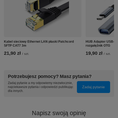
⭐ Wbudowany port USB 3.0 pozwala na szybkie
zgrywanie plików z prędkością do 5 Gbps
⭐ Obsługuje protokoły IPv4 i IPv6
⭐ Obsługuje Auto MDIX
Kabel sieciowy Ethernet LAN płaski Patchcord
HUB Adapter USB-C 4
SFTP CAT7 3m
rozgałęźnik OTG
21,90 zł
19,90 zł
/
szt.
/
szt.
Specyfikacja:
✅ Aluminiowa obudowa
Potrzebujesz pomocy? Masz pytania?
✅ 2x port USB 2.0
Zadaj pytanie a my odpowiemy niezwłocznie,
Zadaj pytanie
✅ 1x port USB 3.0 o przepustowości do 5 Gbps
najciekawsze pytania i odpowiedzi publikując
dla innych.
✅ Złącze LAN RJ45 do 100 Mbps
✅ Długość przewodu ok 16cm
Napisz swoją opinię
✅ Kompatybilność wsteczna z USB 2.0 i USB 3.0