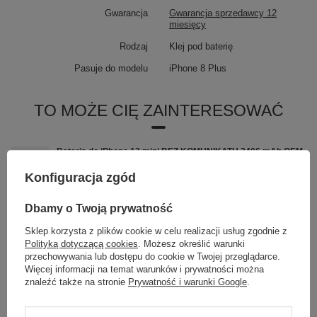
Gwarancja
Gwarancja sprzedawcy 12
miesięcy
Rodzaj
Klej pod baterię
Pasuje do modelu
iPhone 8 Plus
TO MOŻE CIĘ ZAINTERESOWAĆ
Bateria do iPhone 13 mini BEZ KOMUNIKATU 2406 mAh OEM
Jakość Kondycja 100%
Konfiguracja zgód
69,90 zł
/
szt.
Zestaw narzędzi serwisowych Premium iPhone 5 6 7 8 X XS 11
Dbamy o Twoją prywatność
12 13 Pro Max
19,99 zł
Sklep korzysta z plików cookie w celu realizacji usług zgodnie z
/
szt.
Polityką dotyczącą cookies
. Możesz określić warunki
Bezprzewodowy Adapter Tradebit TB CUBE PRO BT 5.4 WiFi 6
przechowywania lub dostępu do cookie w Twojej przeglądarce.
dla Apple Android
Więcej informacji na temat warunków i prywatności można
129,90 zł
znaleźć także na stronie
Prywatność i warunki Google
.
/
szt.
Bateria iPhone 14 BEZ KOMUNIKATU 3279 mAh OEM Jakość
Kondycja 100%