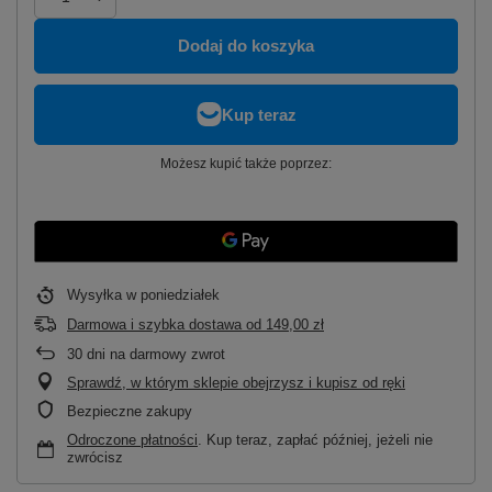
Dodaj do koszyka
Możesz kupić także poprzez:
Wysyłka
w poniedziałek
Darmowa i szybka dostawa
od
149,00 zł
30
dni na darmowy zwrot
Sprawdź, w którym sklepie obejrzysz i kupisz od ręki
Bezpieczne zakupy
Odroczone płatności
. Kup teraz, zapłać później, jeżeli nie
zwrócisz