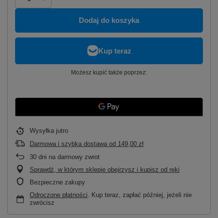
Dodaj do koszyka
Możesz kupić także poprzez:
Wysyłka
jutro
Darmowa i szybka dostawa
od
149,00 zł
30
dni na darmowy zwrot
Sprawdź, w którym sklepie obejrzysz i kupisz od ręki
Bezpieczne zakupy
Odroczone płatności
. Kup teraz, zapłać później, jeżeli nie
zwrócisz