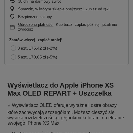
30
dni na darmowy zwrot
Sprawdź, w którym sklepie obejrzysz i kupisz od ręki
Bezpieczne zakupy
Odroczone płatności
. Kup teraz, zapłać później, jeżeli nie
zwrócisz
Zamów więcej, zapłać mniej!
3
szt.
175,42 zł
(-
2
%)
5
szt.
170,05 zł
(-
5
%)
Wyświetlacz do Apple iPhone XS
Max OLED REPART + Uszczelka
⭐ Wyświetlacz OLED oferuje wyraźne i ostre obrazy,
które zachwycają szczegółami. Możesz cieszyć się
wysoką rozdzielczością i głębokimi kolorami na ekranie
swojego iPhone XS Max