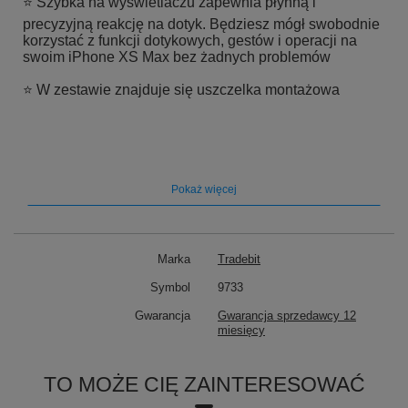
⭐ Szybka na wyświetlaczu zapewnia płynną i
precyzyjną reakcję na dotyk. Będziesz mógł swobodnie
korzystać z funkcji dotykowych, gestów i operacji na
swoim iPhone XS Max bez żadnych problemów
⭐ W zestawie znajduje się uszczelka montażowa
Pokaż więcej
Marka
Tradebit
➡️ Wyświetlacz do Apple iPhone XS
Symbol
9733
Gwarancja
Gwarancja sprzedawcy 12
Max OLED + uszczelka
miesięcy
⭐ Stan:
Nowy
TO MOŻE CIĘ ZAINTERESOWAĆ
⭐
Marka:
REPART