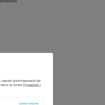
 demontażu
ć warunki przechowywania lub
 także na stronie
Prywatność i
Zawsze aktywne