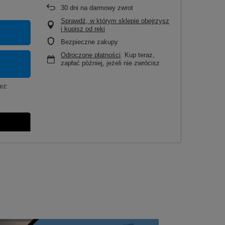
30
dni na darmowy zwrot
Sprawdź, w którym sklepie obejrzysz
i kupisz od ręki
Bezpieczne zakupy
Odroczone płatności
. Kup teraz,
zapłać później, jeżeli nie zwrócisz
ez: