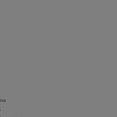
nia
1