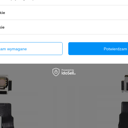
kie
kie
dzam wymagane
Potwierdzam 