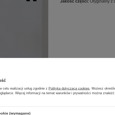
Jakość części:
Oryginalny z
ość
w celu realizacji usług zgodnie z
Polityką dotyczącą cookies
. Możesz określi
eglądarce. Więcej informacji na temat warunków i prywatności można znaleźć
cookie (wymagane)