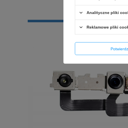
Analityczne pliki coo
Reklamowe pliki coo
Potwier