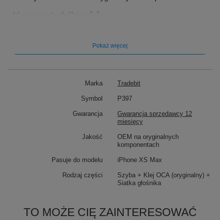
Kompatybilność:
Pasuje do modelu:
iPhone XS Max
Pokaż więcej
Marka
Tradebit
Symbol
P397
Gwarancja
Gwarancja sprzedawcy 12
miesięcy
Jakość
OEM na oryginalnych
komponentach
Pasuje do modelu
iPhone XS Max
Rodzaj części
Szyba + Klej OCA (oryginalny) +
Siatka głośnika
TO MOŻE CIĘ ZAINTERESOWAĆ