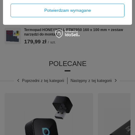
Wyświetlacz Ekran dotyk do Samsung Galaxy A15 5G 4G
Potwierdzam wymagane
A155 A156 Incell Ramka
89,00 zł
/
szt.
Termopad HONEYWELL PTM7950 160 x 100 mm + zestaw
narzędzi do montażu
179,99 zł
/
szt.
POLECANE
Poprzedni z tej kategorii
Następny z tej kategorii