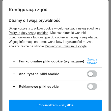
Konfiguracja zgód
Uszczelka klej taśma montażowa do wyświetlacza iPhone XS
Max
6,90 zł
Dbamy o Twoją prywatność
/
szt.
Sklep korzysta z plików cookie w celu realizacji usług zgodnie z
Bezprzewodowy Adapter Tradebit TB CUBE USB-C CarPlay /
Android Auto Czarny
Polityką dotyczącą cookies
. Możesz określić warunki
przechowywania lub dostępu do cookie w Twojej przeglądarce.
99,90 zł
/
szt.
Więcej informacji na temat warunków i prywatności można
znaleźć także na stronie
Prywatność i warunki Google
.
Interfejs diagnostyczny Vgate iCar2 ELM327 OBD2 PL
Bluetooth JĘZYK POLSKI
69,90 zł
/
szt.
Zawsze
Funkcjonalne pliki cookie (wymagane)
aktywne
Zestaw narzędzi serwisowych Premium iPhone 5 6 7 8 X XS 11
12 13 Pro Max
Analityczne pliki cookie
19,99 zł
/
szt.
Kabel przewód adapter USB-C 3.1 Typ C DO HDMI 4K MHL 2m
Reklamowe pliki cookie
39,99 zł
/
szt.
Bateria do Apple iPhone 13 3227 mAh
Potwierdzam wszystkie
45,00 zł
/
szt.