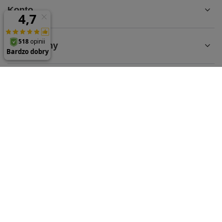
Konto
Regulaminy
MOJE KONTO
61 624 35 65
sklep@parts-store.pl
parts-store.pl
,
Malwowa 126
,
60-175
Poznań
W sklepie prezentujemy ceny brutto (z VAT).
Stawki VAT dla konsumentów z kraju:
Polska
.