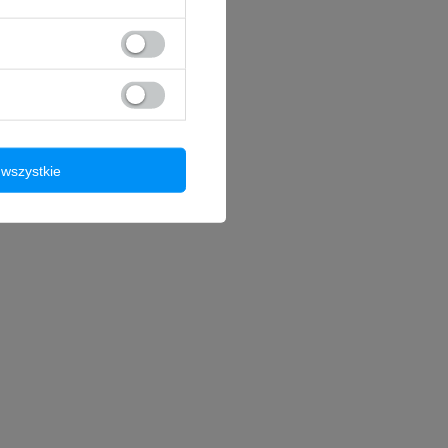
a:
6,67"
x 2400
Multi-touch) - TAK
wszystkie