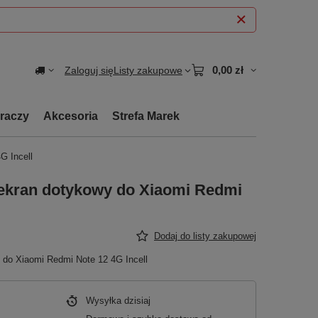
0,00 zł
Zaloguj się
Listy zakupowe
graczy
Akcesoria
Strefa Marek
G Incell
ekran dotykowy do Xiaomi Redmi
Dodaj do listy zakupowej
do Xiaomi Redmi Note 12 4G Incell
Wysyłka
dzisiaj