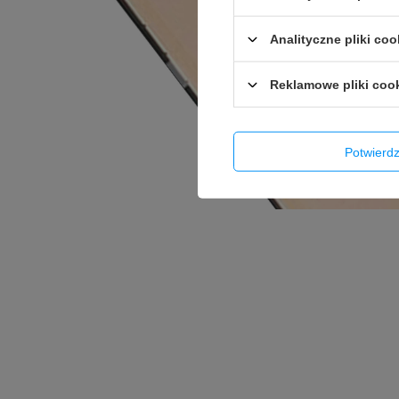
Analityczne pliki coo
Reklamowe pliki coo
Potwier