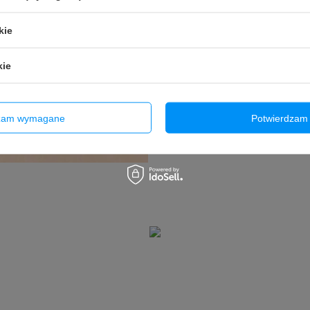
⭐
Wielkość wyświetlacz
⭐
Rozdzielczość:
1080 
kie
⭐
Ekran wielodotykowy
(
kie
dzam wymagane
Potwierdzam 