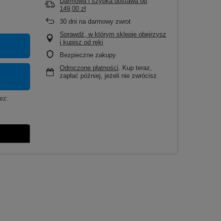
Darmowa i szybka dostawa
od
149,00 zł
30
dni na darmowy zwrot
Sprawdź, w którym sklepie obejrzysz
i kupisz od ręki
Bezpieczne zakupy
Odroczone płatności
. Kup teraz,
zapłać później, jeżeli nie zwrócisz
ez: