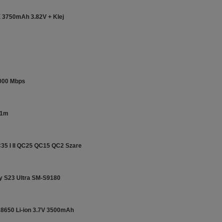
8X 3750mAh 3.82V + Klej
000 Mbps
 1m
35 I II QC25 QC15 QC2 Szare
y S23 Ultra SM-S9180
18650 Li-ion 3.7V 3500mAh