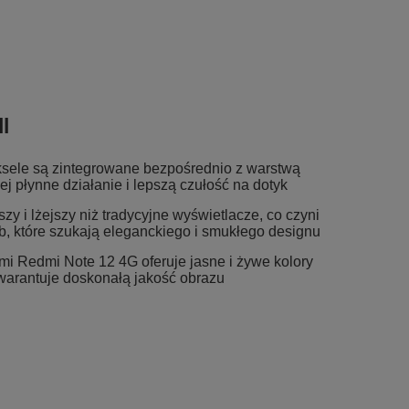
l
piksele są zintegrowane bezpośrednio z warstwą
j płynne działanie i lepszą czułość na dotyk
szy i lżejszy niż tradycyjne wyświetlacze, co czyni
, które szukają eleganckiego i smukłego designu
mi Redmi Note 12 4G oferuje jasne i żywe kolory
gwarantuje doskonałą jakość obrazu