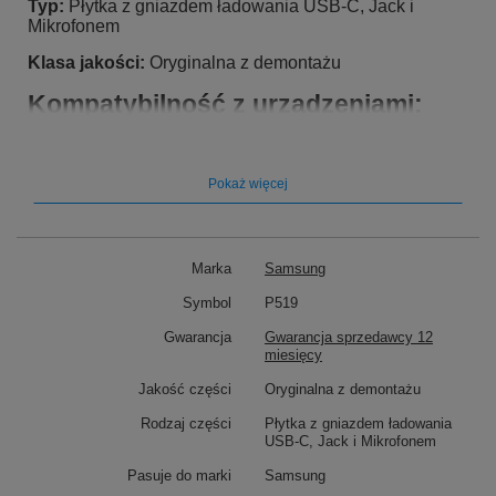
Typ:
Płytka z gniazdem ładowania USB-C, Jack i
Mikrofonem
Klasa jakości:
Oryginalna z demontażu
Kompatybilność z urządzeniami:
Pasuje do marki:
Samsung
Pasuje do modelu
: Samsung A32 A32 4G SM-A325F
Pokaż więcej
SM-A325M
Marka
Samsung
Symbol
P519
Gwarancja
Gwarancja sprzedawcy 12
miesięcy
Jakość części
Oryginalna z demontażu
Rodzaj części
Płytka z gniazdem ładowania
USB-C, Jack i Mikrofonem
Pasuje do marki
Samsung