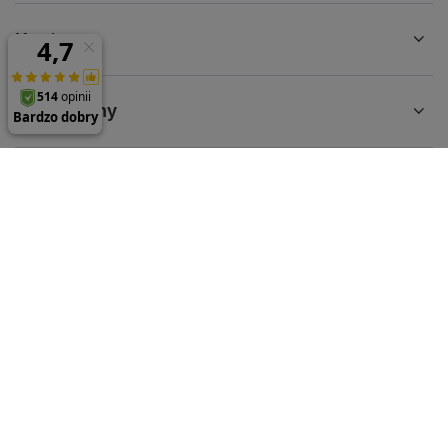
Konto
Regulaminy
MOJE KONTO
61 624 35 65
sklep@parts-store.pl
parts-store.pl
,
Malwowa 126
,
60-175
Poznań
W sklepie prezentujemy ceny brutto (z VAT).
Stawki VAT dla konsumentów z kraju:
Polska
.