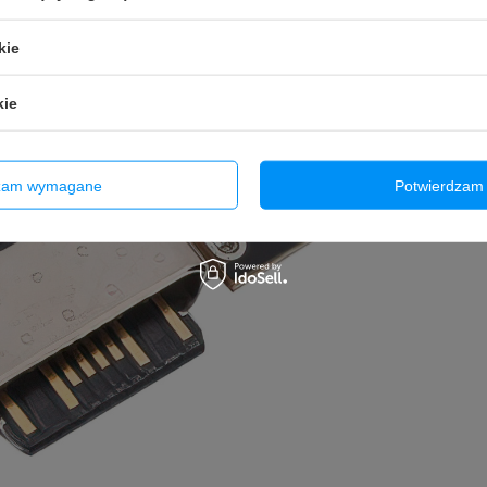
kie
kie
dzam wymagane
Potwierdzam 