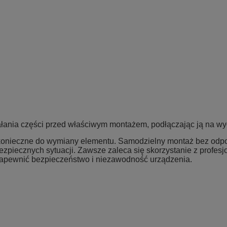
ania części przed właściwym montażem, podłączając ją na wyłą
ą konieczne do wymiany elementu. Samodzielny montaż bez od
bezpiecznych sytuacji. Zawsze zaleca się skorzystanie z profes
zapewnić bezpieczeństwo i niezawodność urządzenia.