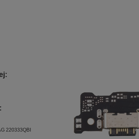
ej:
:
QAG 220333QBI