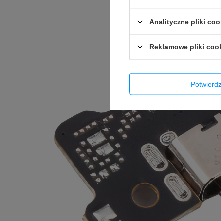
Analityczne pliki coo
Reklamowe pliki coo
Potwier