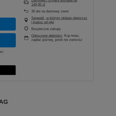
Darmowa i szybka dostawa
od
149,00 zł
30
dni na darmowy zwrot
Sprawdź, w którym sklepie obejrzysz
i kupisz od ręki
Bezpieczne zakupy
Odroczone płatności
. Kup teraz,
zapłać później, jeżeli nie zwrócisz
ez:
QAG