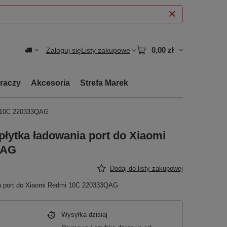
0,00 zł
Zaloguj się
Listy zakupowe
graczy
Akcesoria
Strefa Marek
mi 10C 220333QAG
płytka ładowania port do Xiaomi
QAG
Dodaj do listy zakupowej
ia port do Xiaomi Redmi 10C 220333QAG
Wysyłka
dzisiaj