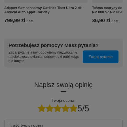
Adapter Samochodowy Carlinkit Tbox Ultra 2 dla
Taśma matrycy do 
Android Auto Apple CarPlay
NP300E5Z NP305E5
799,99 zł
36,90 zł
/
szt.
/
szt.
Potrzebujesz pomocy? Masz pytania?
Zadaj pytanie a my odpowiemy niezwłocznie,
Zadaj pytanie
najciekawsze pytania i odpowiedzi publikując
dla innych.
Napisz swoją opinię
Twoja ocena:
5/5
Treść twojej opinii