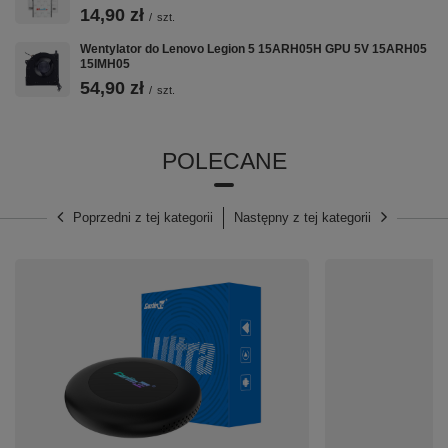
14,90 zł
➡️ Specyfikacja techniczna:
/
szt.
Wentylator do Lenovo Legion 5 15ARH05H GPU 5V 15ARH05
15IMH05
⭐
Kompatybilność z czujnikiem zbliżeniowym i
54,90 zł
/
szt.
światła:
Tak
⭐
Regulowana Jasność:
Tak
⭐
Wielkość Ekranu:
6,67"
POLECANE
⭐
Gęstość pikseli:
395
⭐
Rozdzielczość:
1080 x 2400
Poprzedni z tej kategorii
Następny z tej kategorii
⭐
Technologia:
IPS
⭐
Model:
Xiaomi Redmi Note 9S
⭐
Kolor:
Czarny
⭐
Ramka:
Tak