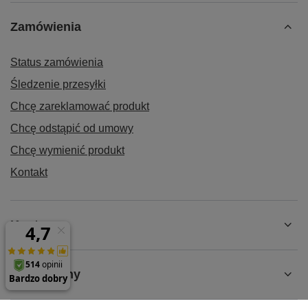
Zamówienia
Status zamówienia
Śledzenie przesyłki
Chcę zareklamować produkt
Chcę odstąpić od umowy
Chcę wymienić produkt
Kontakt
Konto
Regulaminy