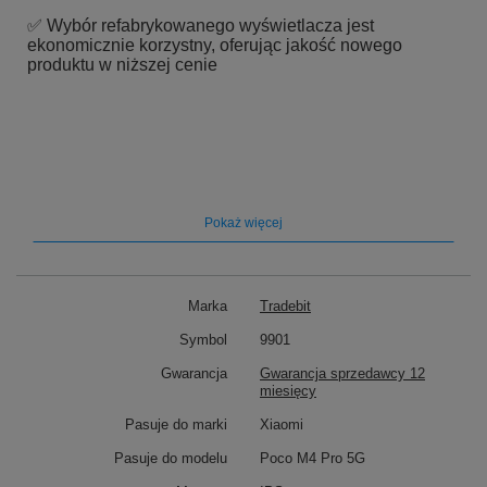
✅ Wybór refabrykowanego wyświetlacza jest
ekonomicznie korzystny, oferując jakość nowego
produktu w niższej cenie
Pokaż więcej
➡️ Oryginalny wyświetlacz Motorola
Marka
Tradebit
Edge 20 Lite XT2139 OLED z ramką
Symbol
9901
Gwarancja
Gwarancja sprzedawcy 12
⭐ Dołączona ramka nie jest oryginalnym
miesięcy
elementem wyświetlacza Motorola, ale wysokiej
Pasuje do marki
Xiaomi
jakości zamiennikiem, co pozwala na optymalne
dopasowanie i stabilność
Pasuje do modelu
Poco M4 Pro 5G
⭐ Ramka solidna i trwała, co zapewnia