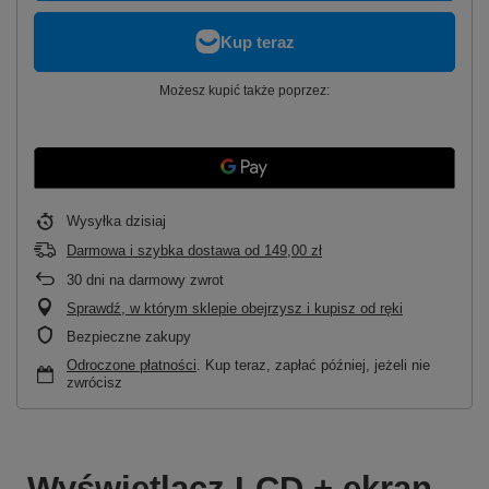
Możesz kupić także poprzez:
Wysyłka
dzisiaj
Darmowa i szybka dostawa
od
149,00 zł
30
dni na darmowy zwrot
Sprawdź, w którym sklepie obejrzysz i kupisz od ręki
Bezpieczne zakupy
Odroczone płatności
. Kup teraz, zapłać później, jeżeli nie
zwrócisz
Wyświetlacz LCD + ekran