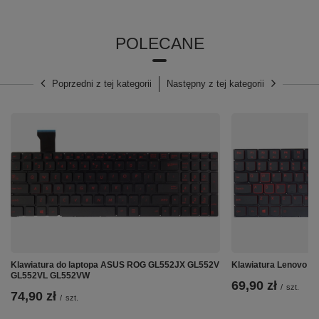
⭐
Kolor:
Czarny
⭐
Gęstość pikseli:
513
POLECANE
⭐
Wielkość wyświetlacza:
6,7"
⭐
Rozdzielczość:
1440 x 3120
Poprzedni z tej kategorii
Następny z tej kategorii
⭐
Ekran wielodotykowy
(Multi-touch) - TAK
⭐ Ramka: Tak
Klawiatura do laptopa ASUS ROG GL552JX GL552V
Klawiatura Lenovo L
GL552VL GL552VW
69,90 zł
/
szt.
74,90 zł
/
szt.