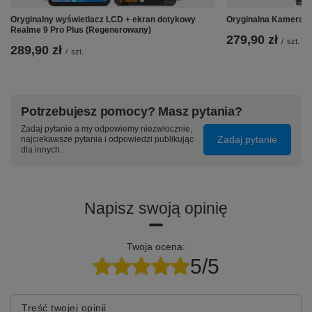
⭐
Rozdzielczość:
720 x 1600
Oryginalny wyświetlacz LCD + ekran dotykowy
Oryginalna Kamera t
⭐
Technologia:
IPS
Realme 9 Pro Plus (Regenerowany)
279,90 zł
/
szt.
⭐
Model:
Infinix Smart 6 HD
289,90 zł
/
szt.
⭐
Kolor:
Czarny
Potrzebujesz pomocy? Masz pytania?
Zadaj pytanie a my odpowiemy niezwłocznie,
Zadaj pytanie
najciekawsze pytania i odpowiedzi publikując
dla innych.
Napisz swoją opinię
Twoja ocena:
5/5
Treść twojej opinii