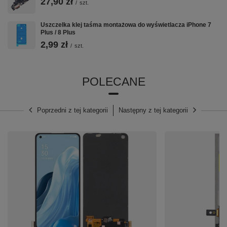
27,90 zł
/
szt.
Uszczelka klej taśma montażowa do wyświetlacza iPhone 7
Plus / 8 Plus
2,99 zł
/
szt.
POLECANE
Poprzedni z tej kategorii
Następny z tej kategorii
➡️ Specyfikacja techniczna:
⭐
Kompatybilność z czujnikiem zbliżeniowym i
światła:
Tak
⭐
Regulowana Jasność:
Tak
⭐
Wielkość Ekranu:
6,60"
⭐
Gęstość pikseli:
266