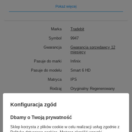
Pokaż więcej
Marka
Tradebit
Symbol
9947
Gwarancja
Gwarancja sprzedawcy 12
miesięcy
Pasuje do marki
Infinix
Pasuje do modelu
Smart 6 HD
Matryca
IPS
Rodzaj
Oryginalny Regenerowany
Ramka
Nie
Konfiguracja zgód
TO MOŻE CIĘ ZAINTERESOWAĆ
Dbamy o Twoją prywatność
➡️ Oryginalny wyświetlacz do Infinix
Sklep korzysta z plików cookie w celu realizacji usług zgodnie z