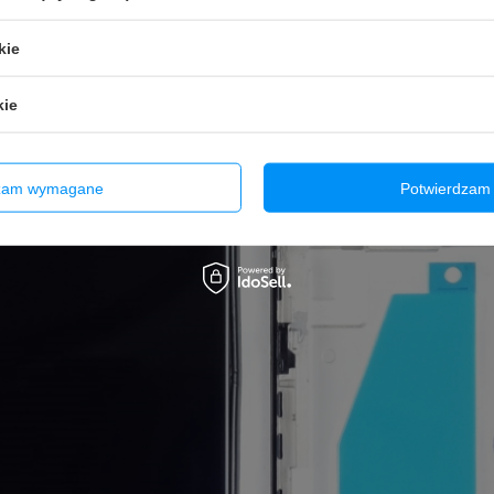
kie
kie
dzam wymagane
Potwierdzam 