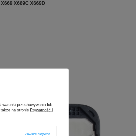
0i X669 X669C X669D
ć warunki przechowywania lub
 także na stronie
Prywatność i
Zawsze aktywne