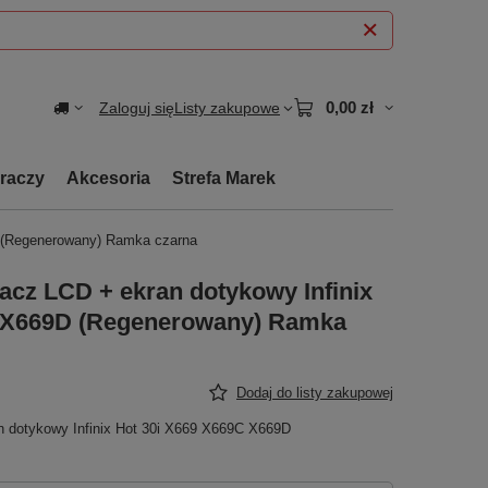
0,00 zł
Zaloguj się
Listy zakupowe
graczy
Akcesoria
Strefa Marek
D (Regenerowany) Ramka czarna
acz LCD + ekran dotykowy Infinix
C X669D (Regenerowany) Ramka
Dodaj do listy zakupowej
n dotykowy Infinix Hot 30i X669 X669C X669D