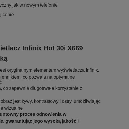
tyczny jak w nowym telefonie
j cenie
etlacz Infinix Hot 30i X669
mką
est oryginalnym elementem wyświetlacza Infinix,
miennikiem, co pozwala na optymalne
ć
a, co zapewnia długotrwałe korzystanie z
 obraz jest żywy, kontrastowy i ostry, umożliwiając
e wizualne
runtowny proces odnowienia w
e, gwarantując jego wysoką jakość i