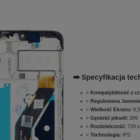
➡️ Specyfikacja tec
⭐
Kompatybilność z czu
⭐
Regulowana Jasnoś
⭐
Wielkość Ekranu:
6,5
⭐
Gęstość pikseli:
269
⭐
Rozdzielczość:
720 x
⭐
Technologia:
IPS