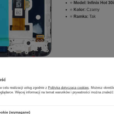
⭐
Model: Infinix Hot 3
⭐
Kolor:
Czarny
⭐
Ramka:
Tak
ość
w celu realizacji usług zgodnie z
Polityką dotyczącą cookies
. Możesz określi
eglądarce. Więcej informacji na temat warunków i prywatności można znaleźć
cookie (wymagane)