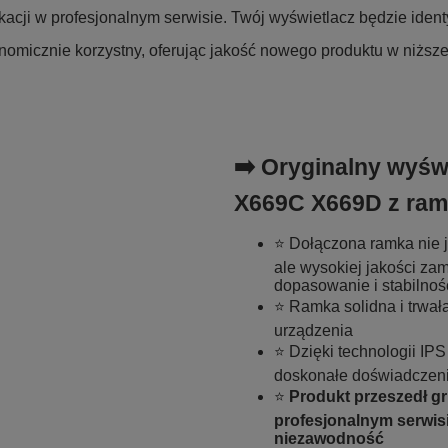
acji w profesjonalnym serwisie. Twój wyświetlacz będzie iden
omicznie korzystny, oferując jakość nowego produktu w niższe
➡️ Oryginalny wyświ
X669C X669D z ra
⭐ Dołączona ramka nie j
ale wysokiej jakości za
dopasowanie i stabilnoś
⭐ Ramka solidna i trwał
urządzenia
⭐ Dzięki technologii IPS
doskonałe doświadczeni
⭐
Produkt przeszedł g
profesjonalnym serwisi
niezawodność