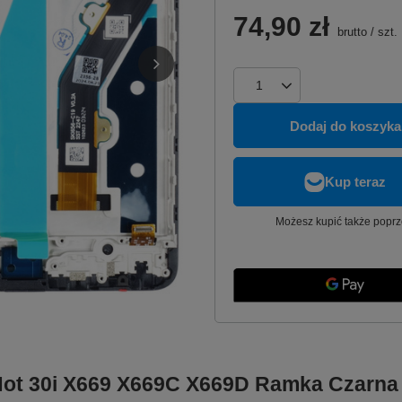
74,90 zł
brutto
/
szt.
Dodaj do koszyka
Możesz kupić także poprz
x Hot 30i X669 X669C X669D Ramka Czarn