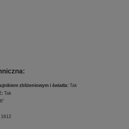
hniczna:
jnikiem zbliżeniowym i światła:
Tak
ć:
Tak
6"
 1612