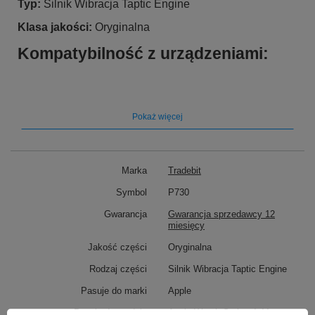
Typ:
Silnik Wibracja Taptic Engine
Klasa jakości:
Oryginalna
Kompatybilność z urządzeniami:
Pasuje do marki:
Apple
Pasuje do modelu
: Apple Watch Series 4 44 mm
Pokaż więcej
Marka
Tradebit
Symbol
P730
Gwarancja
Gwarancja sprzedawcy 12
miesięcy
Jakość części
Oryginalna
Rodzaj części
Silnik Wibracja Taptic Engine
Pasuje do marki
Apple
Pasuje do modelu
Apple Watch Series 4 44 mm