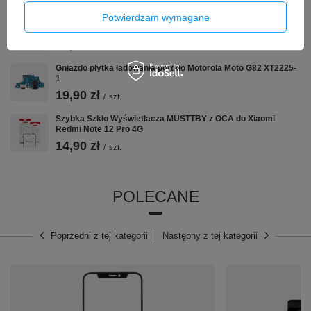
Potwierdzam wymagane
Szybka Szkło Wyświetlacza MUSTTBY z OCA do Samsung
Galaxy A14 5G SM-A146
14,90 zł
/
szt.
Gniazdo płytka ładowania port do Motorola Moto G82 XT2225-
1
19,90 zł
/
szt.
Szybka Szkło Wyświetlacza MUSTTBY z OCA do Xiaomi
Redmi Note 12 Pro 4G
14,90 zł
/
szt.
POLECANE
Poprzedni z tej kategorii
Następny z tej kategorii