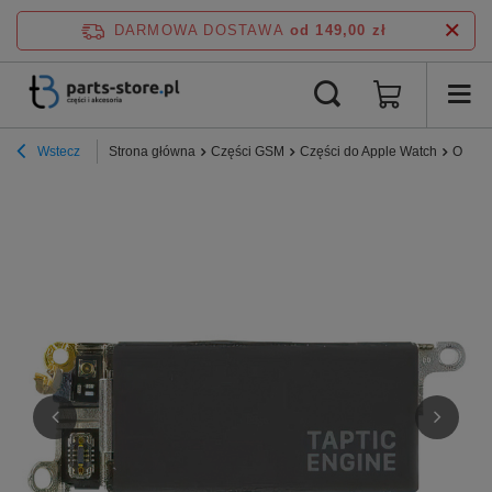
DARMOWA DOSTAWA
od 149,00 zł
Wstecz
Strona główna
Części GSM
Części do Apple Watch
Orygin