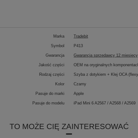
Marka
Tradebit
Symbol
P413
Gwarancja
Gwarancja sprzedawcy 12 miesięcy
Jakość części
OEM na oryginalnych komponentac
Rodzaj części
Szyba z dotykiem + Klej OCA (flex
Kolor
Czarny
Pasuje do marki
Apple
Pasuje do modelu
iPad Mini 6 A2567 / A2568 / A2569
TO MOŻE CIĘ ZAINTERESOWAĆ