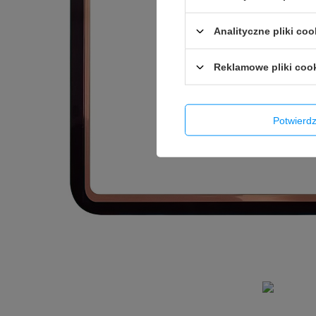
Analityczne pliki coo
Reklamowe pliki coo
Potwier