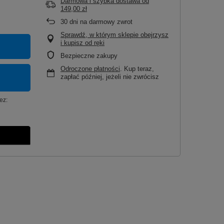
Darmowa i szybka dostawa
od
149,00 zł
30
dni na darmowy zwrot
Sprawdź, w którym sklepie obejrzysz
i kupisz od ręki
Bezpieczne zakupy
Odroczone płatności
. Kup teraz,
zapłać później, jeżeli nie zwrócisz
ez: