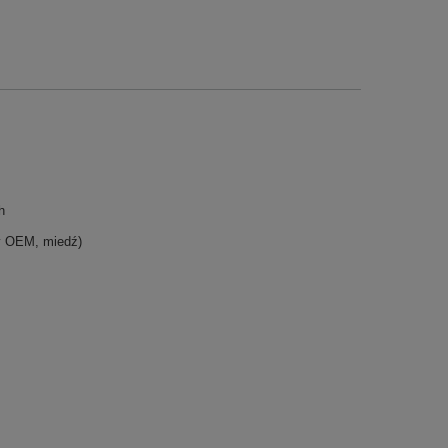
h
y OEM, miedź)