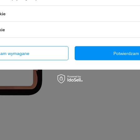
kie
kie
dzam wymagane
Potwierdzam 