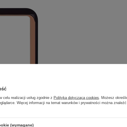
ość
w celu realizacji usług zgodnie z
Polityką dotyczącą cookies
. Możesz określi
eglądarce. Więcej informacji na temat warunków i prywatności można znaleźć
cookie (wymagane)