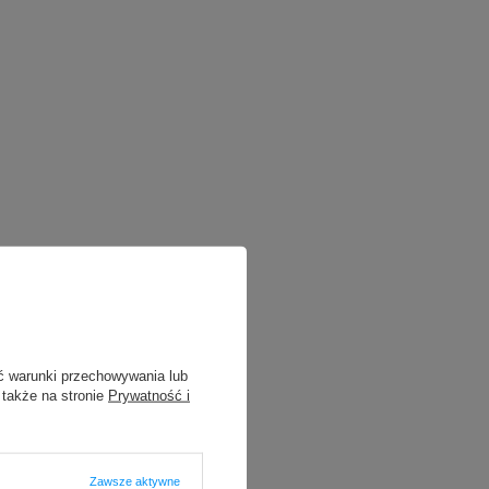
ć warunki przechowywania lub
 także na stronie
Prywatność i
Zawsze aktywne