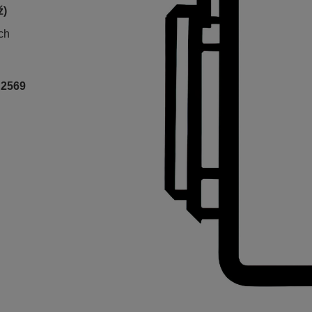
ź)
ch
A2569