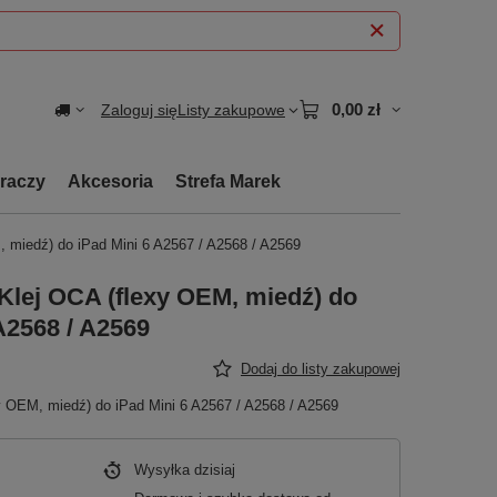
0,00 zł
Zaloguj się
Listy zakupowe
graczy
Akcesoria
Strefa Marek
 miedź) do iPad Mini 6 A2567 / A2568 / A2569
Klej OCA (flexy OEM, miedź) do
A2568 / A2569
Dodaj do listy zakupowej
y OEM, miedź) do iPad Mini 6 A2567 / A2568 / A2569
Wysyłka
dzisiaj