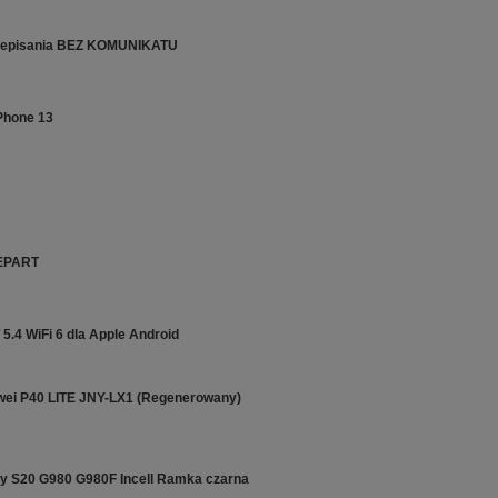
rzepisania BEZ KOMUNIKATU
Phone 13
REPART
.4 WiFi 6 dla Apple Android
wei P40 LITE JNY-LX1 (Regenerowany)
y S20 G980 G980F Incell Ramka czarna