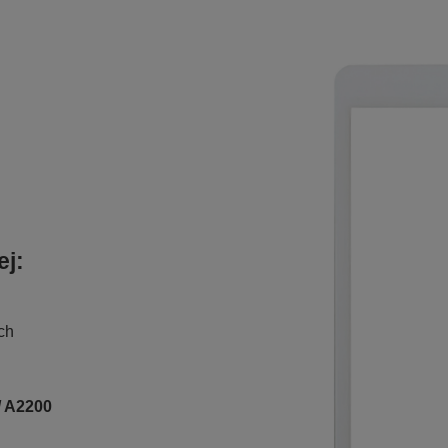
ej:
ch
/ A2200