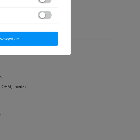
wszystkie
h
y OEM, miedź)
0