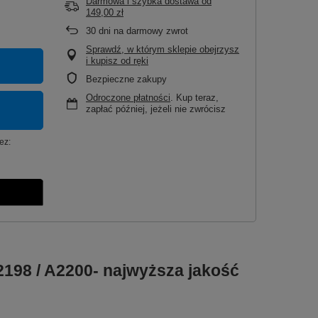
Darmowa i szybka dostawa
od
149,00 zł
30
dni na darmowy zwrot
Sprawdź, w którym sklepie obejrzysz
i kupisz od ręki
Bezpieczne zakupy
Odroczone płatności
. Kup teraz,
zapłać później, jeżeli nie zwrócisz
ez:
A2198 / A2200- najwyższa jakość