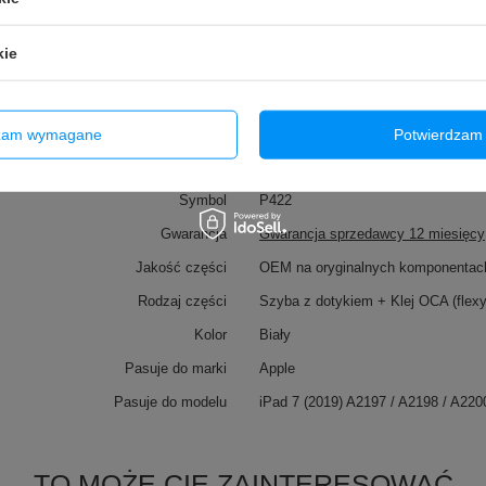
kie
dzam wymagane
Potwierdzam 
Marka
Tradebit
Symbol
P422
Gwarancja
Gwarancja sprzedawcy 12 miesięcy
Jakość części
OEM na oryginalnych komponentac
Rodzaj części
Szyba z dotykiem + Klej OCA (flex
Kolor
Biały
Pasuje do marki
Apple
Pasuje do modelu
iPad 7 (2019) A2197 / A2198 / A220
TO MOŻE CIĘ ZAINTERESOWAĆ