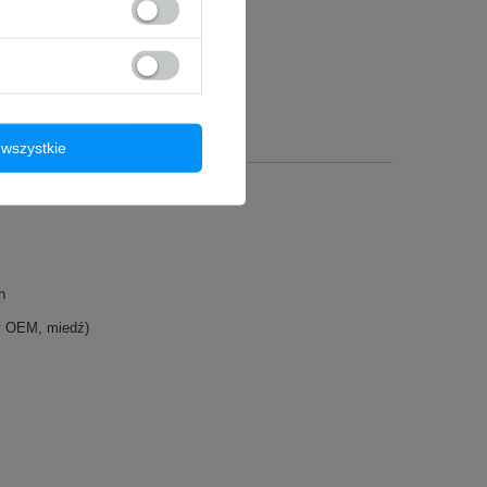
wszystkie
h
y OEM, miedź)