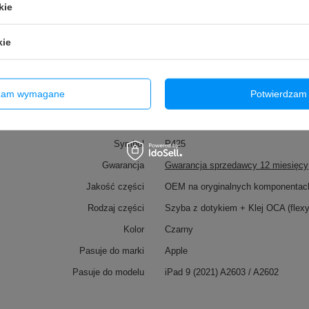
kie
kie
dzam wymagane
Potwierdzam 
Marka
Tradebit
Symbol
P425
Gwarancja
Gwarancja sprzedawcy 12 miesięcy
Jakość części
OEM na oryginalnych komponentac
Rodzaj części
Szyba z dotykiem + Klej OCA (flex
Kolor
Czarny
Pasuje do marki
Apple
Pasuje do modelu
iPad 9 (2021) A2603 / A2602