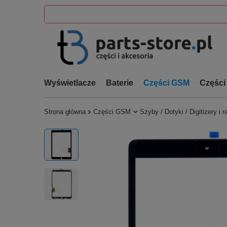
Wyświetlacze
Baterie
Części GSM
Części
Strona główna
Części GSM
Szyby / Dotyki / Digitizery i 