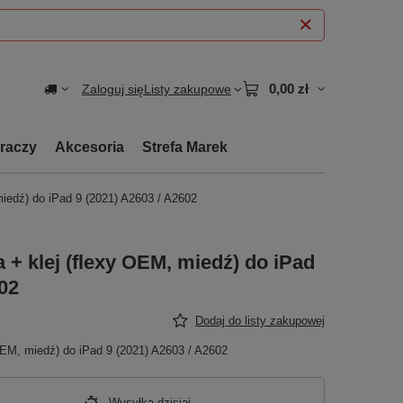
0,00 zł
Zaloguj się
Listy zakupowe
graczy
Akcesoria
Strefa Marek
miedź) do iPad 9 (2021) A2603 / A2602
a + klej (flexy OEM, miedź) do iPad
602
Dodaj do listy zakupowej
 OEM, miedź) do iPad 9 (2021) A2603 / A2602
Wysyłka
dzisiaj