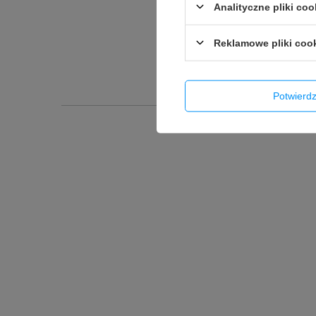
Analityczne pliki coo
Reklamowe pliki coo
Potwier