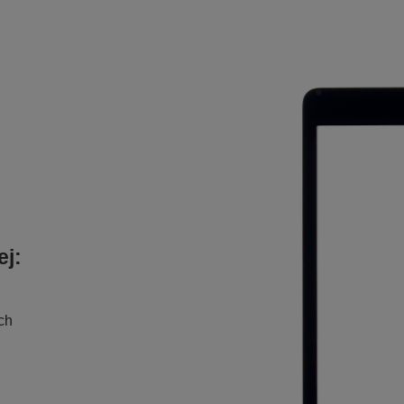
ej:
ch