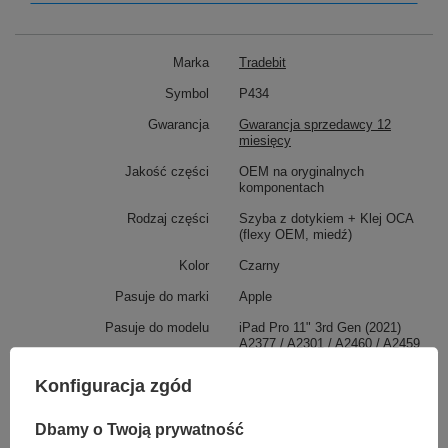
/ A2301 / A2460 / A2459
Marka
Tradebit
Symbol
P434
Gwarancja
Gwarancja sprzedawcy 12
miesięcy
Jakość części
OEM na oryginalnych
komponentach
Rodzaj części
Szyba z dotykiem + Klej OCA
(flexy OEM, miedź)
Kolor
Czarny
Pasuje do marki
Apple
Pasuje do modelu
iPad Pro 11" 3rd Gen (2021)
A2377 / A2301 / A2460 / A2459
Konfiguracja zgód
TO MOŻE CIĘ ZAINTERESOWAĆ
Dbamy o Twoją prywatność