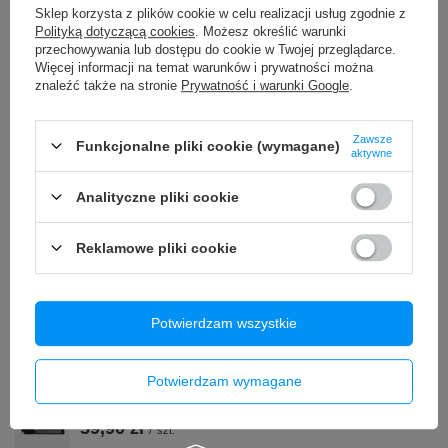
Sklep korzysta z plików cookie w celu realizacji usług zgodnie z
Oryginalny wyświetlacz ekran dotykowy LCD Infinix Hot 20
Play 4G X6826B
Polityką dotyczącą cookies
. Możesz określić warunki
przechowywania lub dostępu do cookie w Twojej przeglądarce.
94,90 zł
/
szt.
Więcej informacji na temat warunków i prywatności można
znaleźć także na stronie
Prywatność i warunki Google
.
Kabel przewód DisplayPort 1.4 DP-DP 8K 4K 144Hz 3m
39,90 zł
/
szt.
Zawsze
Funkcjonalne pliki cookie (wymagane)
aktywne
PROMOCJA
Bateria do Apple iPhone 13 Pro Max 4352 mAh bez BMS
Analityczne pliki cookie
25,42 zł
/
szt.
Najniższa cena z 30 dni przed obniżką:
29,90 zł
-14%
Reklamowe pliki cookie
Klawiatura do laptopa Dell Latitude E5550 E5570 E5580 LED
67,90 zł
/
szt.
Potwierdzam wszystkie
Bateria Akumulator do Xiaomi Redmi 10X / 9 / Note 9 BM4S
4520mAh + Klej
44,90 zł
/
szt.
Potwierdzam wymagane
Głośnik Rozmów Górny do iPhone 12 Pro Max OEM
59,90 zł
/
szt.