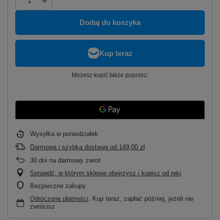
Dodaj do koszyka
Możesz kupić także poprzez:
Wysyłka
w poniedziałek
Darmowa i szybka dostawa
od
149,00 zł
30
dni na darmowy zwrot
Sprawdź, w którym sklepie obejrzysz i kupisz od ręki
Bezpieczne zakupy
Odroczone płatności
. Kup teraz, zapłać później, jeżeli nie
zwrócisz