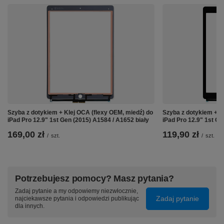
Szyba z dotykiem + Klej OCA (flexy OEM, miedź) do
Szyba z dotykiem + K
iPad Pro 12.9" 1st Gen (2015) A1584 / A1652 biały
iPad Pro 12.9" 1st G
⚙️ Specyfikacja:
169,00 zł
119,90 zł
/
szt.
/
szt.
Producent:
Samsung
Model:
Galaxy Note 9 SM-N960
Potrzebujesz pomocy? Masz pytania?
Oznaczenie producenta:
GH82-17562A
Zadaj pytanie a my odpowiemy niezwłocznie,
Zadaj pytanie
najciekawsze pytania i odpowiedzi publikując
Pojemność:
4000mAh
dla innych.
Oryginał:
Tak