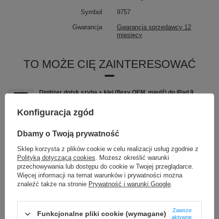
Symbol
9757
✅ Gwarancja jakości i bezpieczeństwa
Gwarancja
Gwarancja sprzedawcy 12
✅ Wysoka wydajność i komfort użytkowania
miesięcy
✅ Pewność i zaufanie (gwarancja, certyfikaty)
TO MOŻE CIĘ ZAINTERESOWAĆ
Digitizer dotyk szyba + klej (flexy OEM, miedź) do iPad 9
(2021) A2603 / A2602
59,00 zł
Konfiguracja zgód
/
szt.
Kabel sieciowy LAN Ethernet płaski SFTP CAT7 10m biały
Dbamy o Twoją prywatność
31,90 zł
/
szt.
Sklep korzysta z plików cookie w celu realizacji usług zgodnie z
Polityką dotyczącą cookies
. Możesz określić warunki
Oryginalny wyświetlacz ekran dotykowy LCD Vivo Y20 2020
przechowywania lub dostępu do cookie w Twojej przeglądarce.
Y20s Y20i V2029
Więcej informacji na temat warunków i prywatności można
54,90 zł
/
szt.
znaleźć także na stronie
Prywatność i warunki Google
.
Digitizer dotyk szyba + klej (flexy OEM, miedź) do iPad 5
(2017) A1822 / A1823 czarny
Zawsze
Funkcjonalne pliki cookie (wymagane)
54,90 zł
aktywne
/
szt.