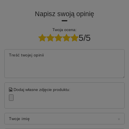
Napisz swoją opinię
Twoja ocena:
5/5
Treść twojej opinii
Dodaj własne zdjęcie produktu:
⚡️Nowy początek dla twojego
Twoje imię
telefonu