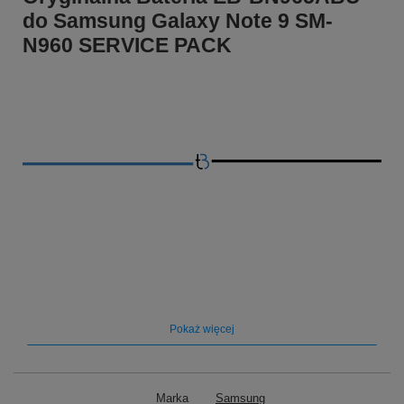
do Samsung Galaxy Note 9 SM-
N960 SERVICE PACK
Pokaż więcej
➡️ Przewaga oryginalnej baterii, nad
tańszymi zamiennikami:
Marka
Samsung