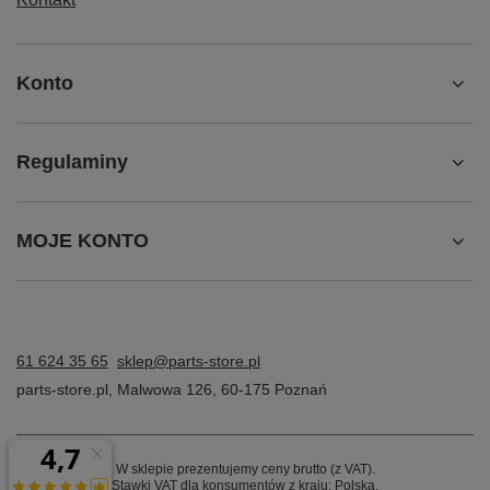
Konto
Regulaminy
MOJE KONTO
61 624 35 65
sklep@parts-store.pl
parts-store.pl
,
Malwowa 126
,
60-175
Poznań
W sklepie prezentujemy ceny brutto (z VAT).
Stawki VAT dla konsumentów z kraju:
Polska
.