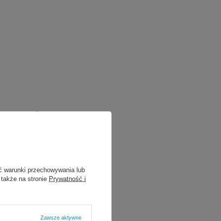
ć warunki przechowywania lub
 także na stronie
Prywatność i
Zawsze aktywne