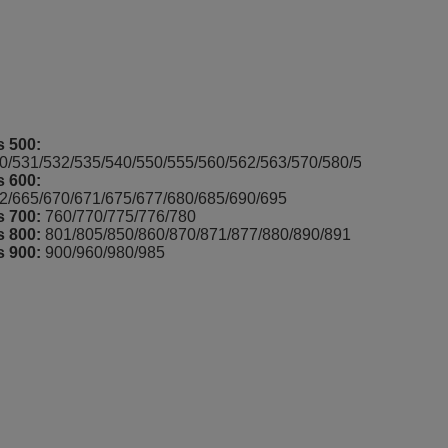
 500:
0/531/532/535/540/550/555/560/562/563/570/580/581/590
 600:
2/665/670/671/675/677/680/685/690/695
 700:
760/770/775/776/780
 800:
801/805/850/860/870/871/877/880/890/891
 900:
900/960/980/985