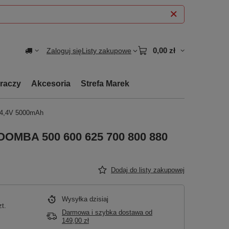
0,00 zł
Zaloguj się
Listy zakupowe
graczy
Akcesoria
Strefa Marek
14,4V 5000mAh
ROOMBA 500 600 625 700 800 880
Dodaj do listy zakupowej
Wysyłka
dzisiaj
zt.
Darmowa i szybka dostawa
od
149,00 zł