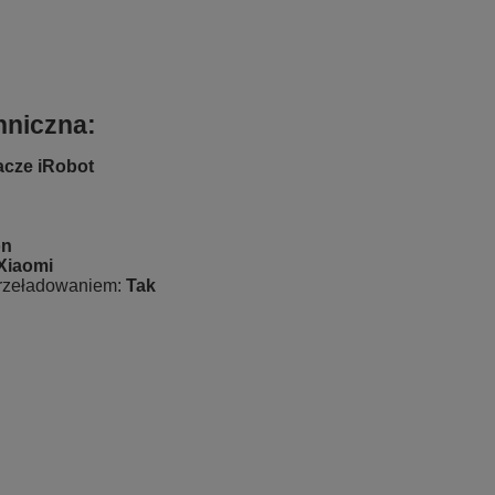
hniczna:
acze
iRobot
on
Xiaomi
przeładowaniem:
Tak