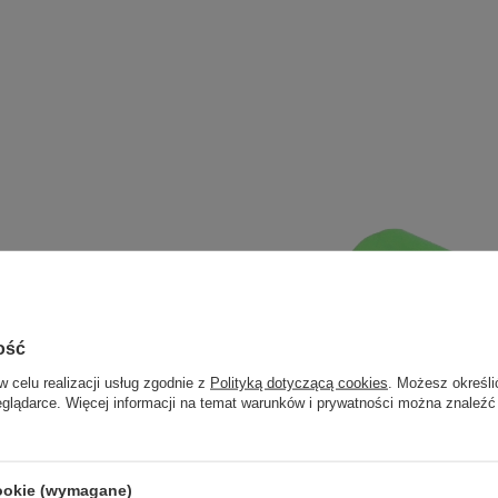
ość
w celu realizacji usług zgodnie z
Polityką dotyczącą cookies
. Możesz określi
eglądarce. Więcej informacji na temat warunków i prywatności można znaleźć
cookie (wymagane)