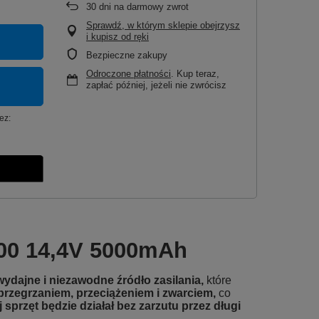
30
dni na darmowy zwrot
Sprawdź, w którym sklepie obejrzysz
i kupisz od ręki
Bezpieczne zakupy
Odroczone płatności
. Kup teraz,
zapłać później, jeżeli nie zwrócisz
ez:
900 14,4V 5000mAh
ydajne i niezawodne źródło zasilania,
które
przegrzaniem, przeciążeniem i zwarciem,
co
 sprzęt będzie działał bez zarzutu przez długi