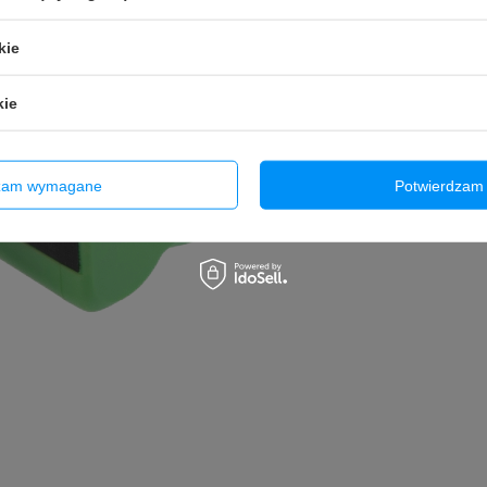
kie
kie
dzam wymagane
Potwierdzam 