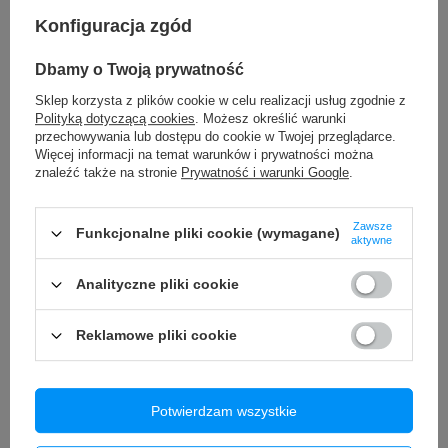
✅
Specjalnie wyprofilowane wewnętrzne części
padów,
zapewniające harmonijny przepływ dźwięków
Konfiguracja zgód
TO MOŻE CIĘ ZAINTERESOWAĆ
Dbamy o Twoją prywatność
Sklep korzysta z plików cookie w celu realizacji usług zgodnie z
Pasta termoprzewodząca Natec Husky 1g
Polityką dotyczącą cookies
. Możesz określić warunki
4,90 zł
/
szt.
przechowywania lub dostępu do cookie w Twojej przeglądarce.
Więcej informacji na temat warunków i prywatności można
znaleźć także na stronie
Prywatność i warunki Google
.
Szybka Szkło Wyświetlacza MUSTTBY z klej OCA do Xiaomi
Redmi Note 13 Pro 4G
14,90 zł
/
szt.
Zawsze
Funkcjonalne pliki cookie (wymagane)
aktywne
Szybka Szkło do Wyświetlacza MUSTTBY z OCA do Apple
iPhone 13
Analityczne pliki cookie
15,00 zł
/
szt.
Klej do baterii taśma montażowa Apple iPhone 11 Pro
Reklamowe pliki cookie
2,90 zł
/
szt.
Naklejki nalepki na klawiaturę laptopa PC QWERTY US polski
układ International 11x13 mm
Potwierdzam wszystkie
8,90 zł
/
szt.