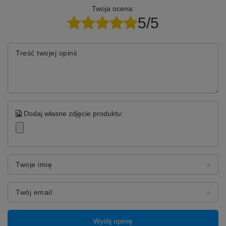
Twoja ocena:
5/5
⚙️ Dane techniczne:
Treść twojej opinii
Kolor:
czarne
Materiał:
syntetyczna skóra
Wypełnienie:
pianka memory
Wymiary
(mm)
:
Dodaj własne zdjęcie produktu:
Wysokość zewnętrzna:
105mm
Szerokość zewnętrzna:
80mm
Grubość max:
20mm
Twoje imię
Twój email
Wyślij opinię