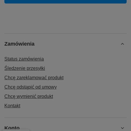
Zamówienia
Status zamówienia
Śledzenie przesyłki
Chcę zareklamować produkt
Chcę odstąpić od umowy
Chcę wymienić produkt
⚒ Kompatybilne modele:
Kontakt
Aviation A20
Aviation A10
Aviation X
Konto
Spraw żeby twoje używane słuchawki, wyglądały jak