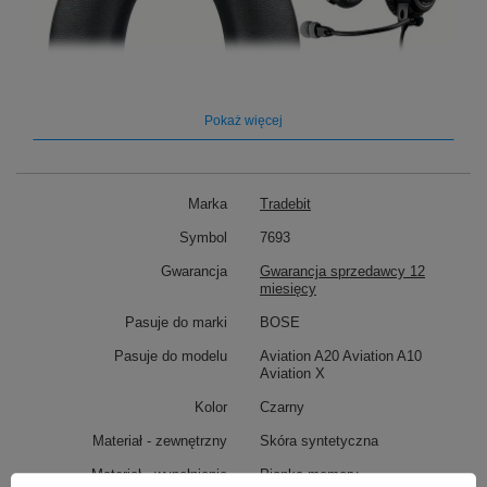
Pokaż więcej
Marka
Tradebit
Symbol
7693
Gwarancja
Gwarancja sprzedawcy 12
✅ Gąbki są od razu, po zakupie gotowe do założenia,
miesięcy
nie wymagają żadnego szycia.
Pasuje do marki
BOSE
✅ Spraw żeby twoje słuchawki wyglądały jak nowe, bez
Pasuje do modelu
Aviation A20 Aviation A10
ponoszenia wysokich kosztów!
Aviation X
✅
Wzmocniona powłoka,
zapewniająca dodatkową
Kolor
Czarny
trwałość
Materiał - zewnętrzny
Skóra syntetyczna
✅ Intuicyjny montaż i demontaż.
Materiał - wypełnienie
Pianka memory