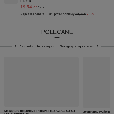
REPART
19,54 zł
/
szt.
Najniższa cena z 30 dni przed obniżką:
22,99 zł
-15%
POLECANE
Poprzedni z tej kategorii
Następny z tej kategorii
⚙️ Specyfikacja:
Producent:
Samsung
Model:
Galaxy A14 SM-A145
Oznaczenie producenta:
GH81-23539A
Pojemność:
5000mAh
Klawiatura do Lenovo ThinkPad E15 G1 G2 G3 G4
Oryginalny wyświetl