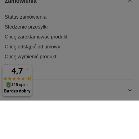
Zamówienia
Status zamówienia
Śledzenie przesyłki
Chcę zareklamować produkt
Chcę odstąpić od umowy
Chcę wymienić produkt
Kontakt
Konto
Regulaminy
MOJE KONTO