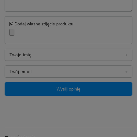
fabrycznych.
Dodaj własne zdjęcie produktu:
Twoje imię
Twój email
⚡️ Nowy początek dla twojego
Wyślij opinię
telefonu
Odzyskaj pełną wydajność i długotrwałe zasilanie
swojego telefonu, wymieniając zużytą baterię na
nową.
Wybierając oryginalne części, masz pewność
niezawodności i pełnej sprawności
urządzenia.
Nowa bateria zapewni dłuższy czas pracy
telefonu, co przełoży się na komfort i pewność działania
przez wiele godzin.