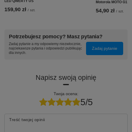
LED QWERTY US
Motorola MOTO G13 
Oryginał:
Tak
159,90 zł
54,90 zł
/
szt.
/
szt.
Potrzebujesz pomocy? Masz pytania?
Zadaj pytanie a my odpowiemy niezwłocznie,
Zadaj pytanie
najciekawsze pytania i odpowiedzi publikując
dla innych.
Napisz swoją opinię
️⚠️ Warto przeczytać, przed
zakupem:
Twoja ocena:
5/5
Bateria
wymaga dodatkowej procedury
adaptacyjnej
- zazwyczaj wykonywanej przez
profesjonalne serwisy - po "zwyczajnej wymianie"
telefon nadal będzie miał zapisane logi z poprzedniej
Treść twojej opinii
baterii. Podczas wymiany baterii
może być również
wymagane zresetowanie telefonu do ustawień