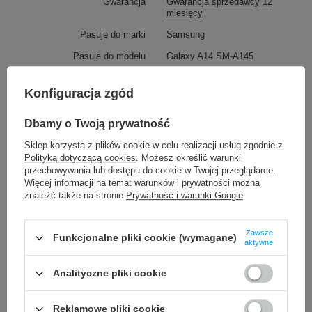
Gwarancja
Gwarancja sprzedawcy 12
miesięcy
Pasuje do marki
Samsung
Pasuje do modelu
Galaxy A14 SM-A145
Oznaczenie producenta
GH81-23539A
Konfiguracja zgód
Pojemność akumulatora
5000 mAh
Napięcie
3,85V
Dbamy o Twoją prywatność
Rodzaj ogniw
Li-Ion
Sklep korzysta z plików cookie w celu realizacji usług zgodnie z
Polityką dotyczącą cookies
. Możesz określić warunki
➡️ Przewaga oryginalnej baterii, nad
przechowywania lub dostępu do cookie w Twojej przeglądarce.
TO MOŻE CIĘ ZAINTERESOWAĆ
Więcej informacji na temat warunków i prywatności można
tańszymi zamiennikami:
znaleźć także na stronie
Prywatność i warunki Google
.
✅ Gwarancja jakości i bezpieczeństwa
Oryginalny wyświetlacz LCD + ekran dotykowy Motorola
Zawsze
MOTO G13 XT2331 (Regenerowany)
Funkcjonalne pliki cookie (wymagane)
✅ Wysoka wydajność i komfort użytkowania
aktywne
54,90 zł
/
szt.
✅ Pewność i zaufanie (gwarancja, certyfikaty)
Analityczne pliki cookie
PROMOCJA
Bateria do Apple iPhone XS Max 3174mAh bez BMS
21,17 zł
Reklamowe pliki cookie
/
szt.