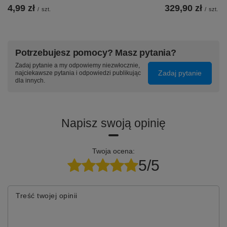
4,99 zł
329,90 zł
/
szt.
/
szt.
Potrzebujesz pomocy? Masz pytania?
Zadaj pytanie a my odpowiemy niezwłocznie,
Zadaj pytanie
najciekawsze pytania i odpowiedzi publikując
⚙️ Specyfikacja:
dla innych.
⭐
Model:
Realme C51 RMX3830
⭐
Typ wyświetlacza:
IPS
Napisz swoją opinię
⭐
Kolor:
Czarny
⭐
Gęstość pikseli:
260
Twoja ocena:
⭐
Wielkość wyświetlacza:
6.74"
5/5
⭐
Rozdzielczość:
720 x 1600 px
⭐
Ekran wielodotykowy
(Multi-touch) - TAK
Treść twojej opinii