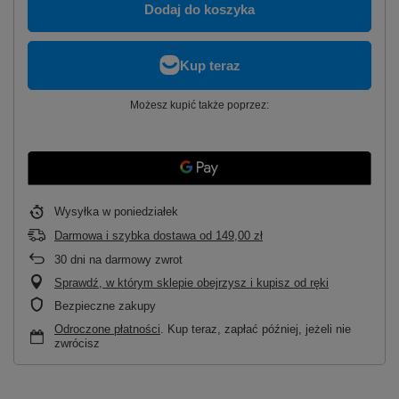
Dodaj do koszyka
Możesz kupić także poprzez:
Wysyłka
w poniedziałek
Darmowa i szybka dostawa
od
149,00 zł
30
dni na darmowy zwrot
Sprawdź, w którym sklepie obejrzysz i kupisz od ręki
Bezpieczne zakupy
Odroczone płatności
. Kup teraz, zapłać później, jeżeli nie
zwrócisz