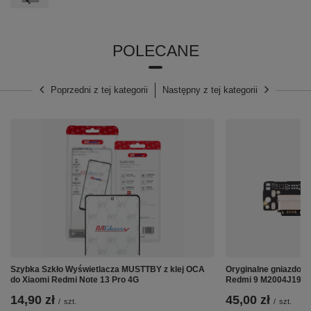
POLECANE
⚙️ Specyfikacja:
Poprzedni z tej kategorii
Następny z tej kategorii
⭐
Model:
Motorola Moto G04 XT2421
⭐
Typ wyświetlacza:
IPS
⭐
Kolor:
Czarny
⭐
Gęstość pikseli:
269
⭐
Wielkość wyświetlacza:
6.56"
⭐
Rozdzielczość:
720 x 1612 px
⭐
Ekran wielodotykowy
(Multi-touch) - TAK
Szybka Szkło Wyświetlacza MUSTTBY z klej OCA
Oryginalne gniazdo pł
do Xiaomi Redmi Note 13 Pro 4G
Redmi 9 M2004J19G
14,90 zł
45,00 zł
/
szt.
/
szt.