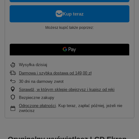
Możesz kupić także poprzez:
Wysyłka
dzisiaj
Darmowa i szybka dostawa
od
149,00 zł
30
dni na darmowy zwrot
Sprawdź, w którym sklepie obejrzysz i kupisz od ręki
Bezpieczne zakupy
Odroczone płatności
. Kup teraz, zapłać później, jeżeli nie
zwrócisz