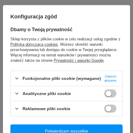
Pokaż więcej
Konfiguracja zgód
Dbamy o Twoją prywatność
Marka
REPART
Sklep korzysta z plików cookie w celu realizacji usług zgodnie z
Symbol
9585
Polityką dotyczącą cookies
. Możesz określić warunki
przechowywania lub dostępu do cookie w Twojej przeglądarce.
Gwarancja
Gwarancja sprzedawcy 12
miesięcy
Więcej informacji na temat warunków i prywatności można
znaleźć także na stronie
Prywatność i warunki Google
.
Pojemność
2330 mAh
Zawsze
Funkcjonalne pliki cookie (wymagane)
TO MOŻE CIĘ ZAINTERESOWAĆ
aktywne
Analityczne pliki cookie
Szybka Szkło Wyświetlacza MUSTTBY z OCA do Samsung
Galaxy A52 5G SM-A526
Reklamowe pliki cookie
14,90 zł
/
szt.
Szkło Szybka Wyświetlacz LCD do Realme GT Master + OCA
Specyfikacja:
11,99 zł
/
szt.
Potwierdzam wszystkie