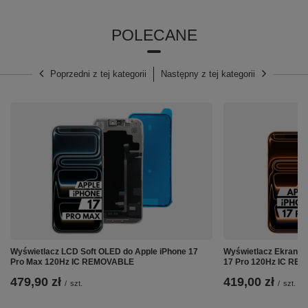
POLECANE
Poprzedni z tej kategorii
Następny z tej kategorii
Cechy produktu:
⭐
Zwiększona pojemność
względem oryginalnej bateri
o ok. 20%
⭐ Zabezpieczenie przed przeładowaniem,
przegrzaniem
⭐ Zabezpieczenie przed przeciążeniem i przepięciami
Wyświetlacz LCD Soft OLED do Apple iPhone 17
Wyświetlacz Ekran L
Pro Max 120Hz IC REMOVABLE
17 Pro 120Hz IC RE
⭐ Stałe napięcie
479,90 zł
419,00 zł
/
szt.
/
szt.