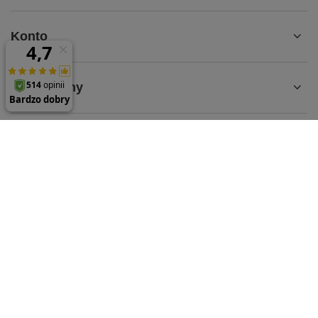
Konto
Regulaminy
MOJE KONTO
61 624 35 65
sklep@parts-store.pl
parts-store.pl
,
Malwowa 126
,
60-175
Poznań
W sklepie prezentujemy ceny brutto (z VAT).
Stawki VAT dla konsumentów z kraju:
Polska
.