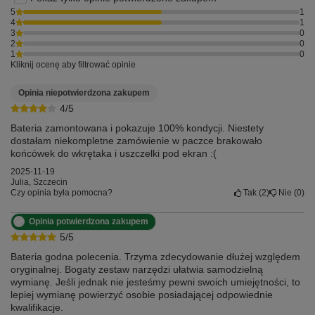
5
1
4
1
3
0
2
0
1
0
Kliknij ocenę aby filtrować opinie
Opinia niepotwierdzona zakupem
4/5
W zestawie znajduje się:
Bateria zamontowana i pokazuje 100% kondycji. Niestety
dostałam niekompletne zamówienie w paczce brakowało
✅ Dedykowany klej (wklejka) do baterii
końcówek do wkrętaka i uszczelki pod ekran :(
✅ Dedykowana wodoodporna uszczelka pod ekran
2025-11-19
Julia, Szczecin
Czy opinia była pomocna?
Tak
2
Nie
0
✅ Narzędzia premium, które zawierają:
metalowy wkrętak na bity z obrotową końcówką
Opinia potwierdzona zakupem
bit Tri-point Y 0.6mm (dla trójkątnych śrubek w
5/5
iPhone 7/8/X/XS/XR/XS Max)
bit Pentalobe 0.8mm (dolne śrubki - gwiazdki)
Bateria godna polecenia. Trzyma zdecydowanie dłużej względem
bit Phillips 1.5mm (większość wewnętrznych
oryginalnej. Bogaty zestaw narzędzi ułatwia samodzielną
śrubek krzyżakowych)
wymianę. Jeśli jednak nie jesteśmy pewni swoich umiejętności, to
bit Torx T2
lepiej wymianę powierzyć osobie posiadającej odpowiednie
bit iPhone Standoff
kwalifikacje.