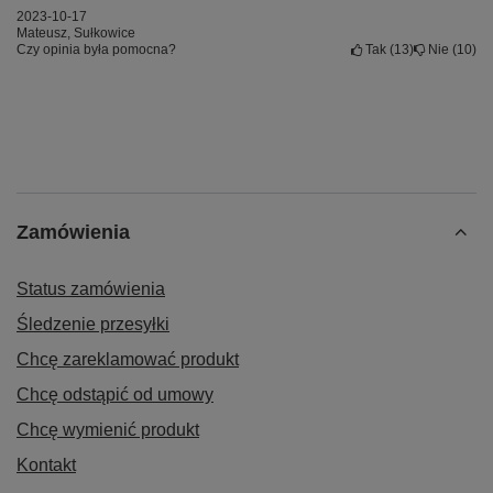
pęseta ESD
2023-10-17
otwierak typu Spudger
Mateusz, Sułkowice
otwierak typu kostka
Czy opinia była pomocna?
Tak
13
Nie
10
żyletka
przyssawka
igła do szufladki SIM
sucha i morka ściereczka
Zamówienia
Status zamówienia
Śledzenie przesyłki
Chcę zareklamować produkt
Chcę odstąpić od umowy
Chcę wymienić produkt
Kontakt