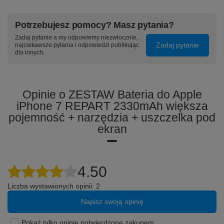
⭐ Długa żywotność i wydajność
⭐ Szybkie ładowanie
Potrzebujesz pomocy? Masz pytania?
Zadaj pytanie a my odpowiemy niezwłocznie,
⭐ Możliwość samodzielnej wymiany
Zadaj pytanie
najciekawsze pytania i odpowiedzi publikując
dla innych.
Opinie o ZESTAW Bateria do Apple
iPhone 7 REPART 2330mAh większa
pojemność + narzędzia + uszczelka pod
ekran
4.50
Liczba wystawionych opinii: 2
Napisz swoją opinię
Pokaż tylko opinie potwierdzone zakupem