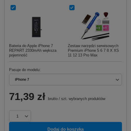
Bateria do Apple iPhone 7
Zestaw narzędzi serwisowych
Us
REPART 2330mAh większa
Premium iPhone 5 6 7 8 X XS
mo
pojemność
11 12 13 Pro Max
iP
Pasuje do modelu
iPhone 7
71,39 zł
brutto
/
szt.
wybranych produktów
Dodaj do koszyka