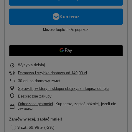
Możesz kupić także poprzez:
Wysyłka
dzisiaj
Darmowa i szybka dostawa
od
149,00 zł
30
dni na darmowy zwrot
Sprawdź, w którym sklepie obejrzysz i kupisz od ręki
Bezpieczne zakupy
Odroczone płatności
. Kup teraz, zapłać później, jeżeli nie
zwrócisz
Zamów więcej, zapłać mniej!
3
szt.
69,96 zł
(-
2
%)