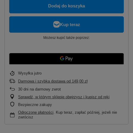
Dodaj do koszyka
Możesz kupić także poprzez:
Wysyłka
jutro
Darmowa i szybka dostawa
od
149,00 zł
30
dni na darmowy zwrot
Sprawdź, w którym sklepie obejrzysz i kupisz od ręki
Bezpieczne zakupy
Odroczone płatności
. Kup teraz, zapłać później, jeżeli nie
zwrócisz