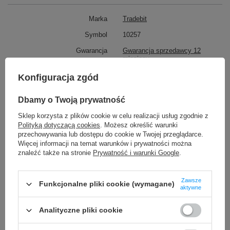
Marka
Tradebit
Symbol
10257
Gwarancja
Gwarancja sprzedawcy 12
miesięcy
Pasuje do marki
Samsung
Konfiguracja zgód
Pasuje do modelu
Galaxy A03s A037G
Dbamy o Twoją prywatność
Rodzaj
Oryginalny Regenerowany
Sklep korzysta z plików cookie w celu realizacji usług zgodnie z
Ramka
Nie
Polityką dotyczącą cookies
. Możesz określić warunki
przechowywania lub dostępu do cookie w Twojej przeglądarce.
Więcej informacji na temat warunków i prywatności można
TO MOŻE CIĘ ZAINTERESOWAĆ
znaleźć także na stronie
Prywatność i warunki Google
.
➡️ Oryginalny wyświetlacz Samsung
Galaxy A03s A037G
Zawsze
Precyzyjny Zestaw Narzędzi Serwisowych do Elektroniki -
Funkcjonalne pliki cookie (wymagane)
aktywne
Idealny do iPhone Samsung Huawei Xiaomi - 27 elementów
34,90 zł
⭐ Dzięki technologii IPS obraz jest żywy,
/
szt.
Analityczne pliki cookie
kontrastowy i ostry, umożliwiając doskonałe
Adapter USB-C do USB 3.1 gen 2 10Gbps
doświadczenie wizualne