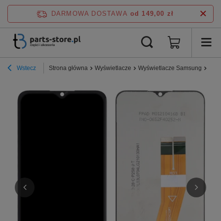
DARMOWA DOSTAWA
od 149,00 zł
Wstecz
Strona główna
Wyświetlacze
Wyświetlacze Samsung
Seri