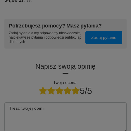
/
szt.
SM-A037G/DSN
⭐
Ramka:
Nie
Potrzebujesz pomocy? Masz pytania?
Zadaj pytanie a my odpowiemy niezwłocznie,
Zadaj pytanie
najciekawsze pytania i odpowiedzi publikując
dla innych.
Napisz swoją opinię
Twoja ocena:
5/5
Treść twojej opinii