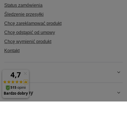
Status zamówienia
Śledzenie przesyłki
Chcę zareklamować produkt
Chcę odstąpić od umowy
Chcę wymienić produkt
Kontakt
Konto
Regulaminy
MOJE KONTO