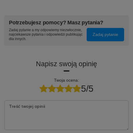
➡️ Specyfikacja techniczna:
Potrzebujesz pomocy? Masz pytania?
Zadaj pytanie a my odpowiemy niezwłocznie,
Zadaj pytanie
najciekawsze pytania i odpowiedzi publikując
⭐
Kompatybilność z czujnikiem zbliżeniowym i
dla innych.
światła:
Tak
⭐
Ekran wielodotykowy Multi-touch:
Tak
⭐
Regulowana Jasność:
Tak
Napisz swoją opinię
⭐
Rozdzielczość:
6.70"
⭐
Gęstość pikseli:
393 ppi
Twoja ocena:
⭐
Rozdzielczość:
1080 x 2400
5/5
⭐
Technologia:
PLS TFT
⭐
Inne nazwy:
SM-A057F
Treść twojej opinii
⭐
Ramka:
Nie