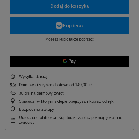
Dodaj do koszyka
Możesz kupić także poprzez:
Wysyłka
dzisiaj
Darmowa i szybka dostawa
od
149,00 zł
30
dni na darmowy zwrot
Sprawdź, w którym sklepie obejrzysz i kupisz od ręki
Bezpieczne zakupy
Odroczone płatności
. Kup teraz, zapłać później, jeżeli nie
zwrócisz