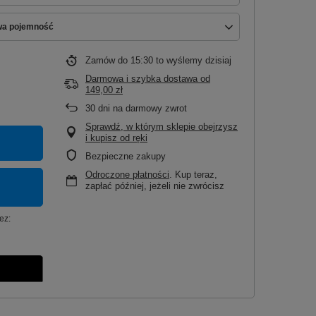
wa pojemność
Zamów do
15:30 to wyślemy dzisiaj
Darmowa i szybka dostawa
od
149,00 zł
30
dni na darmowy zwrot
Sprawdź, w którym sklepie obejrzysz
i kupisz od ręki
Bezpieczne zakupy
Odroczone płatności
. Kup teraz,
zapłać później, jeżeli nie zwrócisz
ez: