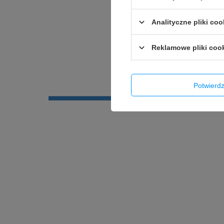
Analityczne pliki coo
Reklamowe pliki coo
Potwier