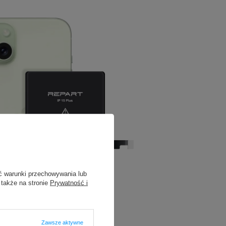
ć warunki przechowywania lub
 także na stronie
Prywatność i
Zawsze aktywne