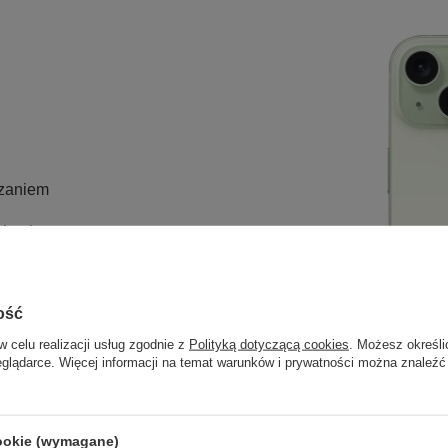
rzaniem
ciami
ość
w celu realizacji usług zgodnie z
Polityką dotyczącą cookies
. Możesz określi
eglądarce. Więcej informacji na temat warunków i prywatności można znaleźć
cookie (wymagane)