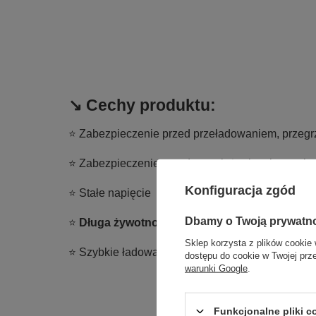
↘️ Cechy produktu:
⭐ Zabezpieczenie przed przeładowaniem, przeg
⭐ Zabezpieczenie przed przeciążeniem i przepię
Konfiguracja zgód
⭐ Stałe napięcie
Dbamy o Twoją prywatn
⭐
Długa żywotność
i wydajność
Sklep korzysta z plików cookie 
⭐ Szybkie ładowanie
dostępu do cookie w Twojej prz
warunki Google
.
Funkcjonalne pliki 