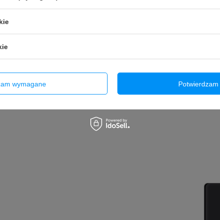
kie
kie
dzam wymagane
Potwierdzam 