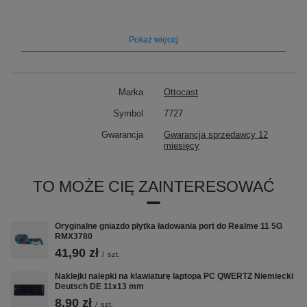
Pokaż więcej
Marka
Ottocast
Symbol
7727
Gwarancja
Gwarancja sprzedawcy 12
miesięcy
TO MOŻE CIĘ ZAINTERESOWAĆ
Oryginalne gniazdo płytka ładowania port do Realme 11 5G
RMX3780
41,90 zł
/
szt.
Naklejki nalepki na klawiaturę laptopa PC QWERTZ Niemiecki
➡️ Do czego to służy?
Deutsch DE 11x13 mm
8,90 zł
/
szt.