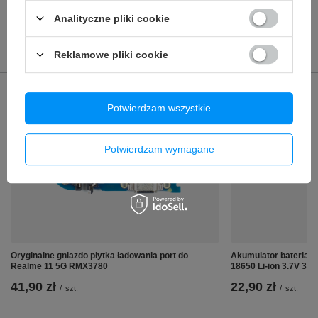
Analityczne pliki cookie
POLECANE
Reklamowe pliki cookie
Poprzedni z tej kategorii
Następny z tej kategorii
Potwierdzam wszystkie
Potwierdzam wymagane
Oryginalne gniazdo płytka ładowania port do
Akumulator bateria o
Realme 11 5G RMX3780
18650 Li-ion 3.7V 3
41,90 zł
22,90 zł
/
szt.
/
szt.