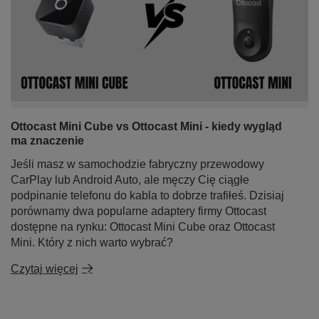
Ottocast Mini Cube vs Ottocast Mini - kiedy wygląd
➡️ Co dostaniesz w zamian?
ma znaczenie
Jeśli masz w samochodzie fabryczny przewodowy
obsługa nawigacji GPS w czasie rzeczywistym
CarPlay lub Android Auto, ale męczy Cię ciągłe
sterowanie głosowe
odtwarzacz muzyki z najpopularniejszych platform
podpinanie telefonu do kabla to dobrze trafiłeś. Dzisiaj
streamingowych
porównamy dwa popularne adaptery firmy Ottocast
samochodowy odtwarzacz seriali
dostępne na rynku: Ottocast Mini Cube oraz Ottocast
wygodne połączenia telefoniczne
Mini. Który z nich warto wybrać?
dostęp do wiadomości
Czytaj więcej